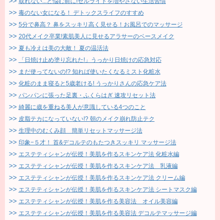
取れない...と悩む前に!セルライトを増やさない生活習慣
毒のない女になる！ デトックスライフのすすめ
5分で鼻高？ 鼻をスッキリ高く見せる！お風呂でのマッサージ
20代メイク卒業!素肌美人に見せるアラサーのベースメイク
夏も冷えは美の大敵！ 夏の温活法
「日焼け止め塗り忘れた!」うっかり日焼けの応急対応
まだ使ってないの!? 知れば使いたくなるミスト化粧水
化粧のまま寝ると5歳老ける! うっかりさんの応急ケア法
パンパンに張った足裏・ふくらはぎ 速攻リセット法
綺麗に歳を重ねる美人が意識している4つのこと
皮脂テカになっていない!? 朝のメイク崩れ防止テク
生理中のむくみ顔 簡単リセットマッサージ法
印象−５才！ 首&デコルテのもたつきスッキリ マッサージ法
エステティシャンが伝授！美肌を作るスキンケア法 化粧水編
エステティシャンが伝授！美肌を作るスキンケア法 乳液編
エステティシャンが伝授！美肌を作るスキンケア法 クリーム編
エステティシャンが伝授！美肌を作るスキンケア法 シートマスク編
エステティシャンが伝授！美肌を作る美容法 オイル美容編
エステティシャンが伝授！美肌を作る美容法 デコルテマッサージ編