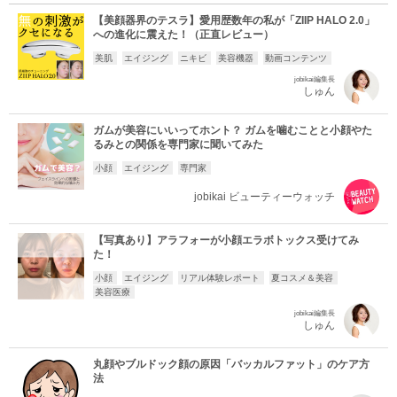
【美顔器界のテスラ】愛用歴数年の私が「ZIIP HALO 2.0」
への進化に震えた！（正直レビュー）
美肌
エイジング
ニキビ
美容機器
動画コンテンツ
jobikai編集長
しゅん
ガムが美容にいいってホント？ ガムを噛むことと小顔やた
るみとの関係を専門家に聞いてみた
小顔
エイジング
専門家
jobikai ビューティーウォッチ
【写真あり】アラフォーが小顔エラボトックス受けてみ
た！
小顔
エイジング
リアル体験レポート
夏コスメ＆美容
美容医療
jobikai編集長
しゅん
丸顔やブルドック顔の原因「バッカルファット」のケア方
法