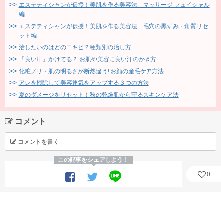
エステティシャンが伝授！美肌を作る美容法 マッサージ フェイシャル
編
エステティシャンが伝授！美肌を作る美容法 毛穴の黒ずみ・角質リセ
ット編
治したいのはどのニキビ？種類別の治し方
「良い汗」かけてる？ お肌や美容に良い汗のかき方
化粧ノリ・肌の明るさが断然違う! お顔の産毛ケア方法
アレを掃除して美容運気をアップする３つの方法
夏のダメージをリセット！秋の乾燥肌から守るスキンケア法
コメント
コメントを書く
この記事をシェアしよう！
0