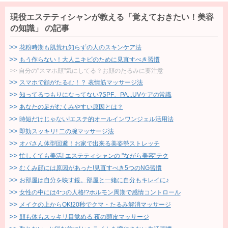
現役エステティシャンが教える「覚えておきたい！美容
の知識」 の記事
花粉時期も肌荒れ知らずの人のスキンケア法
もう作らない！大人ニキビのために見直すべき習慣
自分の"スマホ顔"気にしてる？お顔のたるみに要注意
スマホで顔がたるむ！？ 表情筋マッサージ法
知ってるつもりになってない?SPF、PA...UVケアの常識
あなたの足がむくみやすい原因とは？
時短だけじゃない!エステ的オールインワンジェル活用法
即効スッキリ! 二の腕マッサージ法
オバさん体型回避！お家で出来る美姿勢ストレッチ
忙しくても美活! エステティシャンの "ながら美容"テク
むくみ顔には原因があった!見直すべき5つのNG習慣
お部屋は自分を映す鏡。部屋と一緒に自分もキレイに♪
女性の中には4つの人格!?ホルモン周期で感情コントロール
メイクの上からOK!20秒でクマ・たるみ解消マッサージ
顔も体もスッキリ目覚める 夜の頭皮マッサージ