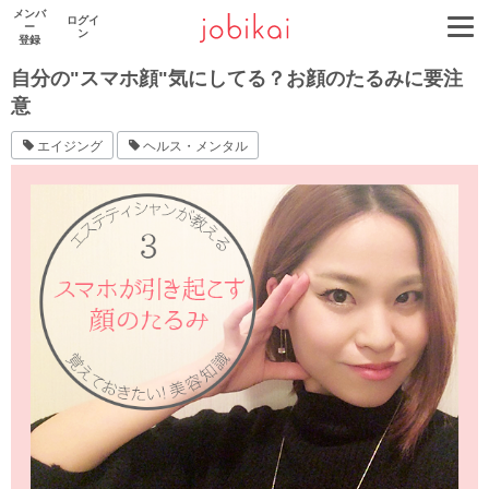
メンバ
ログイ
ー
ン
登録
自分の"スマホ顔"気にしてる？お顔のたるみに要注
意
エイジング
ヘルス・メンタル