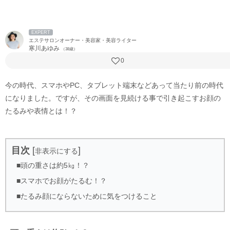
EXPERT
エステサロンオーナー・美容家・美容ライター
寒川あゆみ
（38歳）
0
今の時代、スマホやPC、タブレット端末などあって当たり前の時代
になりました。ですが、その画面を見続ける事で引き起こすお顔の
たるみや表情とは！？
目次
[
]
非表示にする
■頭の重さは約5㎏！？
■スマホでお顔がたるむ！？
■たるみ顔にならないために気をつけること