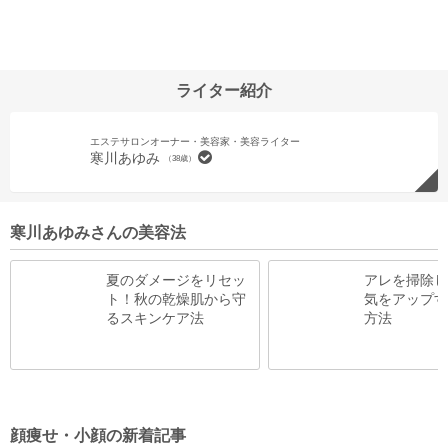
ライター紹介
エステサロンオーナー・美容家・美容ライター
寒川あゆみ
（38歳）
寒川あゆみさんの美容法
夏のダメージをリセッ
アレを掃除し
ト！秋の乾燥肌から守
気をアップす
るスキンケア法
方法
顔痩せ・小顔の新着記事