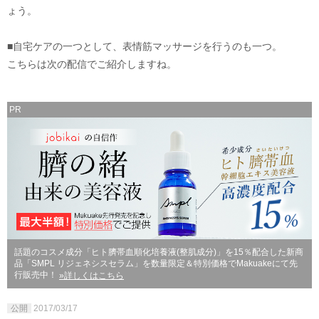
ょう。
■自宅ケアの一つとして、表情筋マッサージを行うのも一つ。
こちらは次の配信でご紹介しますね。
PR
話題のコスメ成分「ヒト臍帯血順化培養液(整肌成分)」を15％配合した新商
品「SMPL リジェネシスセラム」を数量限定＆特別価格でMakuakeにて先
行販売中！
»詳しくはこちら
公開
2017/03/17