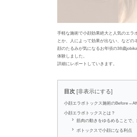
手軽な施術で小顔効果絶大と人気のエラ
とか、人によって効果が出ない、などの
顔のたるみが気になるお年頃の38歳job
体験しました。
詳細にレポートしていきます。
目次
[
非表示にする
]
小顔エラボトックス施術のBefore→Aft
小顔エラボトックスとは？

筋肉の動きをゆるめることで、

ボトックスで小顔になる利点