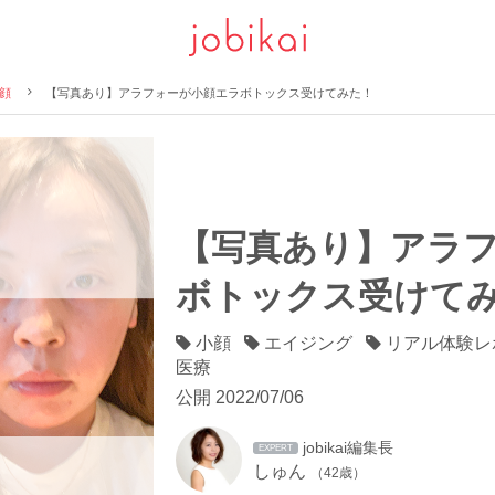
顔
【写真あり】アラフォーが小顔エラボトックス受けてみた！
【写真あり】アラ
ボトックス受けて
小顔
エイジング
リアル体験
医療
公開
2022/07/06
jobikai編集長
EXPERT
しゅん
（42歳）