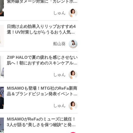
紫外線ダメージ対策に「カレントボデ
ィ LEDマスク」を使う理由
しゅん
日焼け止め効果入りリップおすすめ4
選！UV対策しながらうるおう人気ア
イテムを紹介
船山葵
ZIIP HALOで夏の疲れを感じさせない
肌へ！朝におすすめのスキンケアルー
ティン
しゅん
MISAMOも登場！MTG社のReFa新商
品＆ブランドビジョン発表イベントレ
ポート
しゅん
MISAMOがReFaのミューズに就任！
3人が語る"美しさを保つ秘訣"と発表
会の見どころ