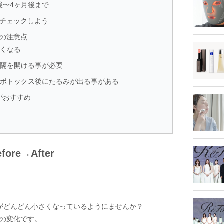
後〜4ヶ月後まで
チェックしよう
の注意点
弱くなる
間隔を開ける事が必要
ラボトックス後にたるみが出る事がある
がおすすめ
re→After
、顔がどんどん小さくなっているようにませんか？
月の変化です。