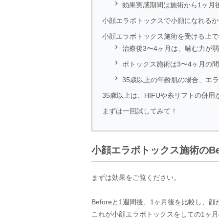

効果実感期間は施術から1ヶ月
小顔エラボトックスで小顔になれるか
小顔エラボトックス施術を受ける上で

治療後3〜4ヶ月は、噛む力が

ボトックス施術は3〜4ヶ月の

35歳以上の年齢肌の場合、エ
35歳以上は、HIFUや糸リフトの併用
まずは一回試してみて！
小顔エラボトックス施術のBefo
まずは効果をご覧ください。
Beforeと1週間後、1ヶ月後を比較し
これが小顔エラボトックスをしての1ヶ