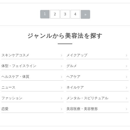
1
2
3
4
»
ジャンルから美容法を探す
スキンケアコスメ
メイクアップ


体型・フェイスライン
グルメ


ヘルスケア・体質
ヘアケア


ニュース
ネイルケア


ファッション
メンタル・スピリチュアル


恋愛
美容医療・美容整形

