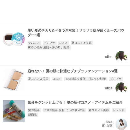
暑い夏のテカリ&ベタつき対策！サラサラ肌が続くルースパウ
ダー5選
デパコス
プチプラ
コスメ
夏コスメ＆美容
R30の悩み 皮脂・汗の匂い対策
alice
崩れない！ 夏の肌に快適なプチプラファンデーション4選
夏コスメ＆美容
コスメ
R30の悩み 皮脂・汗の匂い対策
プチプラ
alice
気分をグンッと上げる！ 夏の新作コスメ・アイテムをご紹介
髪の悩み
R30の悩み 皮脂・汗の匂い対策
夏コスメ＆美容
トレンド
新商品
美容家
船山葵