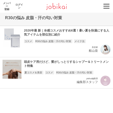
メンバ
ログイ
ー
ン
登録
R30の悩み 皮脂・汗の匂い対策
2026年最 新｜冷感コスメおすすめ6選！暑い夏を快適にする人
気アイテムを部位別に紹介
コスメ
R30の悩み 皮脂・汗の匂い対策
メイク法
美容家
船山葵
頭皮ケア用だけど、髪がしっとりするシャプー＆トリートメン
ト特集
夏コスメ＆美容
コスメ
R30の悩み 皮脂・汗の匂い対策
jobikai編集部
編集部スタッフ