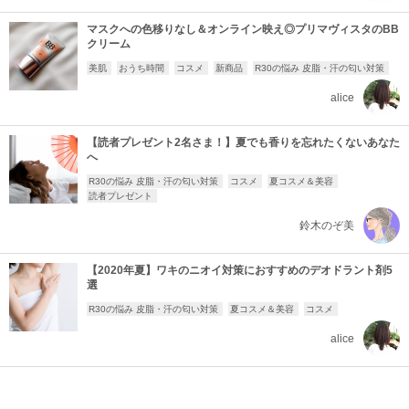
マスクへの色移りなし＆オンライン映え◎プリマヴィスタのBB
クリーム
美肌
おうち時間
コスメ
新商品
R30の悩み 皮脂・汗の匂い対策
alice
【読者プレゼント2名さま！】夏でも香りを忘れたくないあなた
へ
R30の悩み 皮脂・汗の匂い対策
コスメ
夏コスメ＆美容
読者プレゼント
鈴木のぞ美
【2020年夏】ワキのニオイ対策におすすめのデオドラント剤5
選
R30の悩み 皮脂・汗の匂い対策
夏コスメ＆美容
コスメ
alice