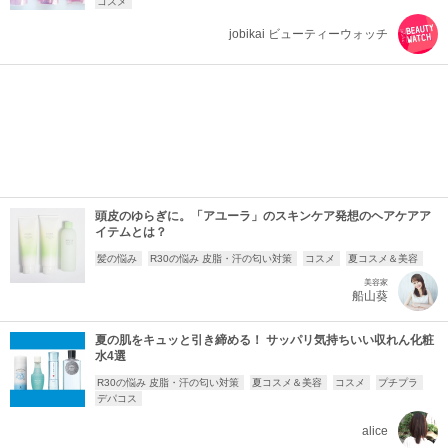
コスメ
jobikai ビューティーウォッチ
頭皮のゆらぎに。「アユーラ」のスキンケア発想のヘアケアア
イテムとは？
髪の悩み
R30の悩み 皮脂・汗の匂い対策
コスメ
夏コスメ＆美容
美容家
船山葵
夏の肌をキュッと引き締める！ サッパリ気持ちいい収れん化粧
水4選
R30の悩み 皮脂・汗の匂い対策
夏コスメ＆美容
コスメ
プチプラ
デパコス
alice