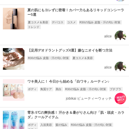
夏の肌にもヨレずに密着！カバー力もあるリキッドコンシーラ
ー5選
夏コスメ＆美容
デパコス
コスメ
R30の悩み 皮脂・汗の匂い対策
トレンド
alice
【足用デオドラントグッズ4選】嫌なニオイを断つ方法
R30の悩み 皮脂・汗の匂い対策
夏コスメ＆美容
alice
ワキ美人に！ 今日から始める「白ワキ」ルーティン♪
ボディ
角質ケア
美白
R30の悩み 皮脂・汗の匂い対策
プチプラ
jobikai ビューティーウォッチ
零氷-5℃の爽快感！ 汗かき＆暑がりさん向け「肌・頭皮・カラ
ダ」クールアイテム
ボディ
入浴美容
髪の悩み
R30の悩み 皮脂・汗の匂い対策