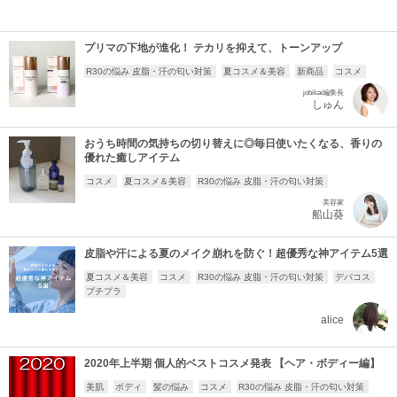
プリマの下地が進化！ テカリを抑えて、トーンアップ
R30の悩み 皮脂・汗の匂い対策
夏コスメ＆美容
新商品
コスメ
jobikai編集長
しゅん
おうち時間の気持ちの切り替えに◎毎日使いたくなる、香りの
優れた癒しアイテム
コスメ
夏コスメ＆美容
R30の悩み 皮脂・汗の匂い対策
美容家
船山葵
皮脂や汗による夏のメイク崩れを防ぐ！超優秀な神アイテム5選
夏コスメ＆美容
コスメ
R30の悩み 皮脂・汗の匂い対策
デパコス
プチプラ
alice
2020年上半期 個人的ベストコスメ発表 【ヘア・ボディー編】
美肌
ボディ
髪の悩み
コスメ
R30の悩み 皮脂・汗の匂い対策