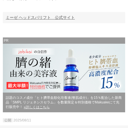
ミーゼ ヘッドスパリフト 公式サイト
PR
話題のコスメ成分「ヒト臍帯血順化培養液(整肌成分)」を15％配合した新商
品「SMPL リジェネシスセラム」を数量限定＆特別価格でMakuakeにて先
行販売中！
»詳しくはこちら
公開
2025/08/11