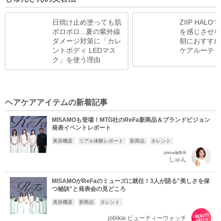
日焼け止め塗っても肌
ZIIP HAL
ボロボロ...夏の紫外線
を感じさせな
ダメージ対策に「カレ
朝におすすめ
ントボディ LEDマス
ケアルーティ
ク」を使う理由
ヘアケアアイテムの新着記事
MISAMOも登場！MTG社のReFa新商品＆ブランドビジョン
発表イベントレポート
美容機器
リアル体験レポート
新商品
タレント
jobikai編集長
しゅん
MISAMOがReFaのミューズに就任！3人が語る"美しさを保
つ秘訣"と発表会の見どころ
美容機器
新商品
タレント
jobikai ビューティーウォッチ