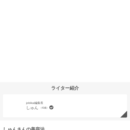
ライター紹介
jobikai編集長
しゅん
（42歳）
しゅんさんの美容法