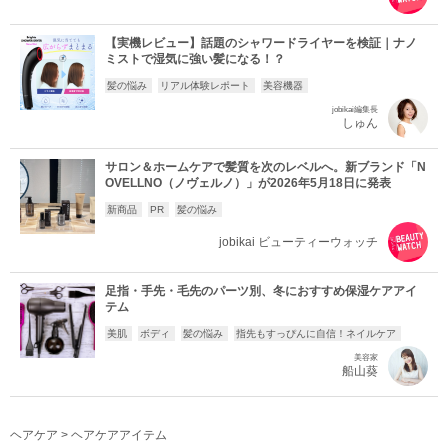
【実機レビュー】話題のシャワードライヤーを検証｜ナノ
ミストで湿気に強い髪になる！？
髪の悩み
リアル体験レポート
美容機器
jobikai編集長
しゅん
サロン＆ホームケアで髪質を次のレベルへ。新ブランド「N
OVELLNO（ノヴェルノ）」が2026年5月18日に発表
新商品
PR
髪の悩み
jobikai ビューティーウォッチ
足指・手先・毛先のパーツ別、冬におすすめ保湿ケアアイ
テム
美肌
ボディ
髪の悩み
指先もすっぴんに自信！ネイルケア
美容家
船山葵
ヘアケア
>
ヘアケアアイテム