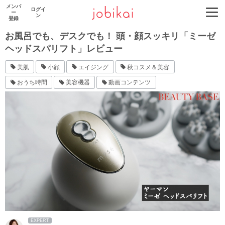
メンバ
ログイ
ー
ン
登録
お風呂でも、デスクでも！ 頭・顔スッキリ「ミーゼ
ヘッドスパリフト」レビュー
美肌
小顔
エイジング
秋コスメ＆美容
おうち時間
美容機器
動画コンテンツ
EXPERT