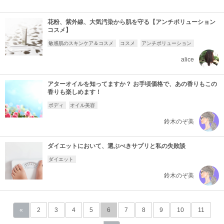
花粉、紫外線、大気汚染から肌を守る【アンチポリューション
コスメ】
敏感肌のスキンケア＆コスメ
コスメ
アンチポリューション
alice
アターオイルを知ってますか？ お手頃価格で、あの香りもこの
香りも楽しめます！
ボディ
オイル美容
鈴木のぞ美
ダイエットにおいて、選ぶべきサプリと私の失敗談
ダイエット
鈴木のぞ美
«
2
3
4
5
6
7
8
9
10
11