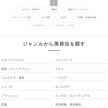
»
ヘルスケア・体質 全て
健康法
健康グッズ・アイテム
サプリ、ハーブ、漢方
汗・体臭
冷え性
生理痛・生理痛症候群
デンタルケア
アレルギー・アトピー
ジャンルから美容法を探す
スキンケアコスメ
メイクアップ


体型・フェイスライン
グルメ


ヘルスケア・体質
ヘアケア


ニュース
ネイルケア


ファッション
メンタル・スピリチュアル


恋愛
美容医療・美容整形

