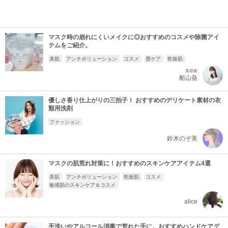
マスク時の崩れにくいメイクに◎おすすめのコスメや除菌アイ
テムをご紹介。
美肌
アンチポリューション
コスメ
唇ケア
乾燥肌
美容家
船山葵
優しさ香り仕上がりの三拍子！ おすすめのデリケート素材の衣
類用洗剤
ファッション
鈴木のぞ美
マスクの肌荒れ対策に！おすすめのスキンケアアイテム4選
美肌
アンチポリューション
乾燥肌
コスメ
敏感肌のスキンケア＆コスメ
alice
手洗いやアルコール消毒で荒れた手に。おすすめハンドケアグ