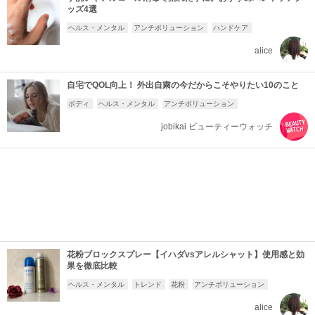
ッズ4選
ヘルス・メンタル
アンチポリューション
ハンドケア
alice
自宅でQOL向上！ 外出自粛の今だからこそやりたい10のこと
ボディ
ヘルス・メンタル
アンチポリューション
jobikai ビューティーウォッチ
花粉ブロックスプレー【イハダvsアレルシャット】使用感と効
果を徹底比較
ヘルス・メンタル
トレンド
花粉
アンチポリューション
alice