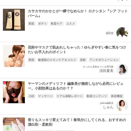
カサカサのかかとが一瞬でなめらか！ ロクシタン『シア フット
バーム』
美肌
ボディ
角質ケア
コスメ
alice
花粉やマスクで肌あれしちゃった！ゆらぎやすい春に気をつけ
たいお手入れのポイント
美肌
敏感肌のスキンケア＆コスメ
花粉
アンチポリューション
すっぴん美肌をつくる専門家
須田夏美
ヤーマンのメディリフト 編集長が施術しながら必死にレビュ
ー。小顔効果はあるのか？？
小顔
マッサージ
リアル体験レポート
動画コンテンツ
美容機器
jobikai編集長
しゅん
香りもスッキリ変えてみて！春気分にしてくれる、おすすめの
漂白剤・柔軟剤