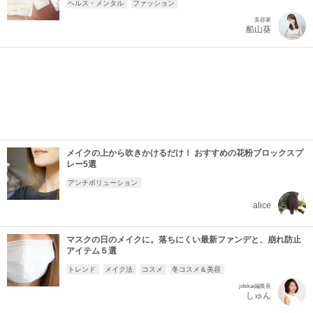
ヘルス・メンタル
ファッション
美容家
船山葵
メイクの上から吹きかけるだけ！ おすすめの花粉ブロックスプ
レー5選
アンチポリューション
alice
マスクの日のメイクに。落ちにくい最新ファンデと、崩れ防止
アイテム５選
トレンド
メイク法
コスメ
冬コスメ＆美容
jobikai編集長
しゅん