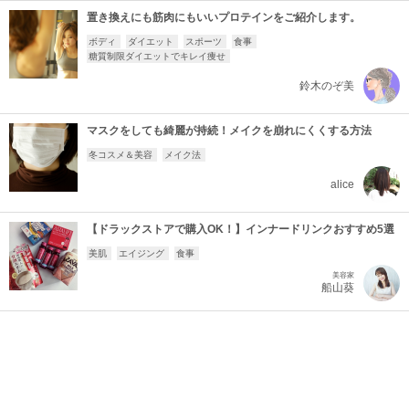
置き換えにも筋肉にもいいプロテインをご紹介します。
ボディ
ダイエット
スポーツ
食事
糖質制限ダイエットでキレイ痩せ
鈴木のぞ美
マスクをしても綺麗が持続！メイクを崩れにくくする方法
冬コスメ＆美容
メイク法
alice
【ドラックストアで購入OK！】インナードリンクおすすめ5選
美肌
エイジング
食事
美容家
船山葵