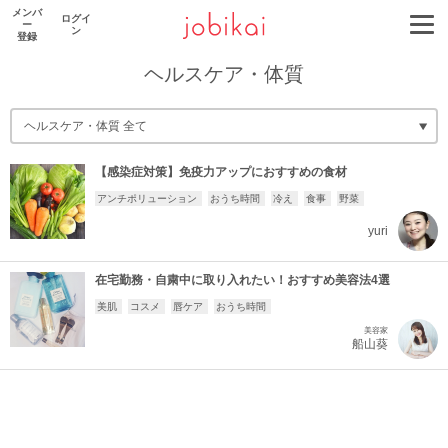
メンバ
ログイ
ー
ン
登録
ヘルスケア・体質
【感染症対策】免疫力アップにおすすめの食材
アンチポリューション
おうち時間
冷え
食事
野菜
yuri
在宅勤務・自粛中に取り入れたい！おすすめ美容法4選
美肌
コスメ
唇ケア
おうち時間
美容家
船山葵