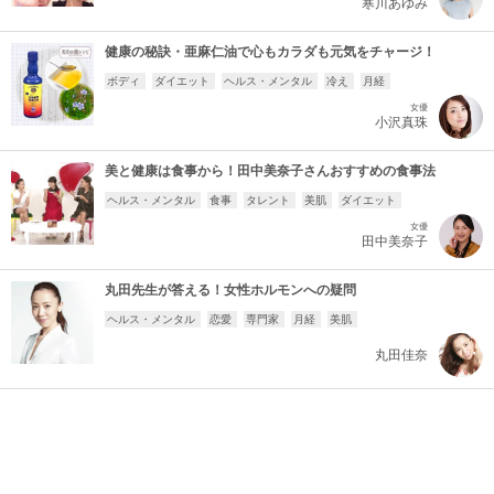
寒川あゆみ
健康の秘訣・亜麻仁油で心もカラダも元気をチャージ！
ボディ
ダイエット
ヘルス・メンタル
冷え
月経
女優
小沢真珠
美と健康は食事から！田中美奈子さんおすすめの食事法
ヘルス・メンタル
食事
タレント
美肌
ダイエット
女優
田中美奈子
丸田先生が答える！女性ホルモンへの疑問
ヘルス・メンタル
恋愛
専門家
月経
美肌
丸田佳奈