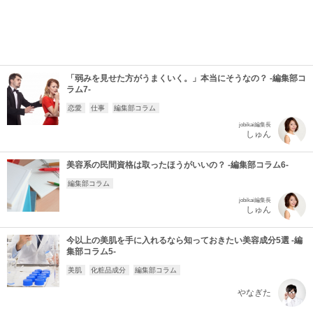
「弱みを見せた方がうまくいく。」本当にそうなの？ -編集部コ
ラム7-
恋愛
仕事
編集部コラム
jobikai編集長
しゅん
美容系の民間資格は取ったほうがいいの？ -編集部コラム6-
編集部コラム
jobikai編集長
しゅん
今以上の美肌を手に入れるなら知っておきたい美容成分5選 -編
集部コラム5-
美肌
化粧品成分
編集部コラム
やなぎた