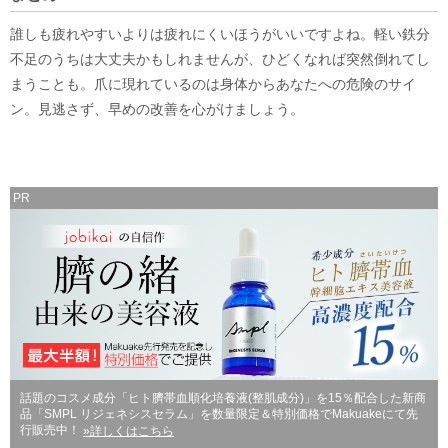
誰しも疲れやすいよりは疲れにくいほうがいいですよね。軽い鉄分
不足のうちは大丈夫かもしれませんが、ひどくなれば突然倒れてし
まうことも。爪に現れているのは身体からあなたへの危険のサイ
ン。見逃さず、早めの改善を心がけましょう。
PR
話題のコスメ成分「ヒト臍帯血順化培養液(整肌成分)」を15％配合した新商
品「SMPL リジェネシスセラム」を数量限定＆特別価格でMakuakeにて先
行販売中！
»詳しくはこちら