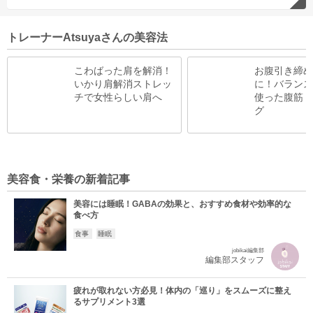
トレーナーAtsuyaさんの美容法
こわばった肩を解消！
お腹引き締め
いかり肩解消ストレッ
に！バランス
チで女性らしい肩へ
使った腹筋ト
グ
美容食・栄養の新着記事
美容には睡眠！GABAの効果と、おすすめ食材や効率的な
食べ方
食事
睡眠
jobikai編集部
編集部スタッフ
疲れが取れない方必見！体内の「巡り」をスムーズに整え
るサプリメント3選