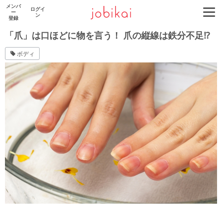
メンバ
ログイ
ー
ン
登録
「爪」は口ほどに物を言う！ 爪の縦線は鉄分不足⁉
ボディ