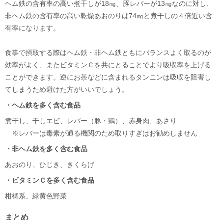
ヘム鉄の含有率の高い煮干しが18㎎、豚レバーが13㎎なのに対し、
非ヘム鉄の含有率の高い乾燥あおのりは74㎎と煮干しの４倍近い含
有率になります。
食事で摂取する際はヘム鉄・非ヘム鉄ともにバランスよく取るのが
効率がよく、またビタミンＣを共にとることでより吸収率を上げる
ことができます。逆にお茶などに含まれるタンニンは吸収を阻害し
てしまうため避けた方がいいでしょう。
・ヘム鉄を多く含む食品
煮干し、干しエビ、レバー（豚・鶏）、赤身肉、あさり
※レバーは毒素が通る機関のため取りすぎはお勧めしません
・非ヘム鉄を多く含む食品
あおのり、ひじき、きくらげ
・ビタミンＣを多く含む食品
柑橘系、緑黄色野菜
まとめ