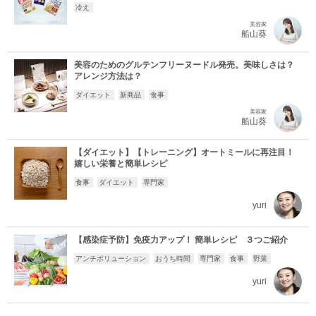
冷え
美容家
船山葵
美容のためのグルテンフリーヌードル発売。美味しさは？
アレンジ方法は？
ダイエット
新商品
食事
美容家
船山葵
【ダイエット】【トレーニング】オートミールに再注目！
嬉しい栄養と簡単レシピ
食事
ダイエット
専門家
yuri
【感染症予防】免疫力アップ！ 簡単レシピ ３つご紹介
アンチポリューション
おうち時間
専門家
食事
野菜
yuri