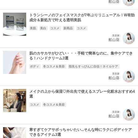
船山葵
トランシーノのフェイスマスクが7年ぶりリニューアル！W有効
成分＆新処方で叶える透明美肌
美肌
美白
コスメ
新商品
コスメ
美容家
船山葵
肌のカサカサがひどい・・・手軽で簡単なのに、集中ケアでき
る！ハンドクリーム3選
ボディ
冬コスメ＆美容
指先もすっぴんに自信！ネイルケア
美容家
船山葵
メイクの上から保湿♡外出先で使えるスプレー化粧水おすすめ4
選
コスメ
冬コスメ＆美容
美容家
船山葵
寒すぎてケアサボっちゃいたい...そんな時にラクにボディケア
できるアイテム3選