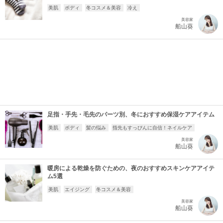
美肌
ボディ
冬コスメ＆美容
冷え
美容家
船山葵
足指・手先・毛先のパーツ別、冬におすすめ保湿ケアアイテム
美肌
ボディ
髪の悩み
指先もすっぴんに自信！ネイルケア
美容家
船山葵
暖房による乾燥を防ぐための、夜のおすすめスキンケアアイテ
ム5選
美肌
エイジング
冬コスメ＆美容
美容家
船山葵