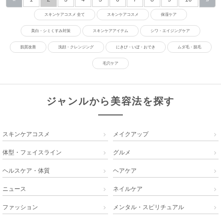
スキンケアコスメ 全て
スキンケアコスメ
保湿ケア
美白・シミくすみ対策
スキンケアアイテム
シワ・エイジングケア
肌質改善
洗顔・クレンジング
にきび・いぼ・おでき
ムダ毛・脱毛
毛穴ケア
ジャンルから美容法を探す
スキンケアコスメ
メイクアップ


体型・フェイスライン
グルメ


ヘルスケア・体質
ヘアケア


ニュース
ネイルケア


ファッション
メンタル・スピリチュアル

