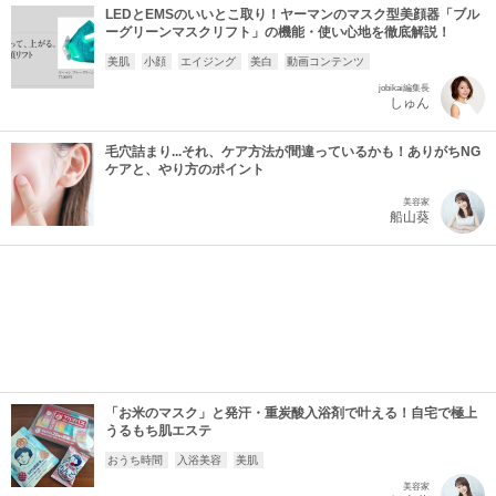
LEDとEMSのいいとこ取り！ヤーマンのマスク型美顔器「ブル
ーグリーンマスクリフト」の機能・使い心地を徹底解説！
美肌
小顔
エイジング
美白
動画コンテンツ
jobikai編集長
しゅん
毛穴詰まり...それ、ケア方法が間違っているかも！ありがちNG
ケアと、やり方のポイント
美容家
船山葵
「お米のマスク」と発汗・重炭酸入浴剤で叶える！自宅で極上
うるもち肌エステ
おうち時間
入浴美容
美肌
美容家