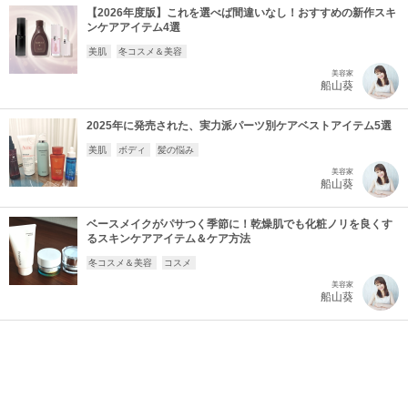
【2026年度版】これを選べば間違いなし！おすすめの新作スキ
ンケアアイテム4選
美肌
冬コスメ＆美容
美容家
船山葵
2025年に発売された、実力派パーツ別ケアベストアイテム5選
美肌
ボディ
髪の悩み
美容家
船山葵
ベースメイクがパサつく季節に！乾燥肌でも化粧ノリを良くす
るスキンケアアイテム＆ケア方法
冬コスメ＆美容
コスメ
美容家
船山葵