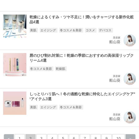
乾燥によるくすみ・ツヤ不足に！潤いをチャージする新作化粧
品4選
美肌
エイジング
冬コスメ＆美容
コスメ
デパコス
美容家
船山葵
唇のひび割れ対策に！乾燥の季節におすすめの高保湿リップク
リーム4選
冬コスメ＆美容
乾燥肌
美容家
船山葵
しっとりハリ肌へ！冬の過酷な乾燥に特化したエイジングケア*
¹アイテム3選
美肌
エイジング
冬コスメ＆美容
美容家
船山葵
«
1
2
3
4
5
6
7
8
9
10
»