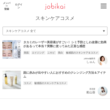
メンバ
ログイ
ー
ン
登録
スキンケアコスメ
タカミのレーザー美容液がすごい！ シミ予防としわ改善に効果
があるって本当？実際に使ってみた正直な感想
美肌
エイジング
ニキビ
美白
敏感肌のスキンケア＆コスメ
jobikai編集長
しゅん
顔に赤みが出やすい人におすすめのクレンジング方法＆アイテ
ム
コスメ
敏感肌のスキンケア＆コスメ
美容家
船山葵