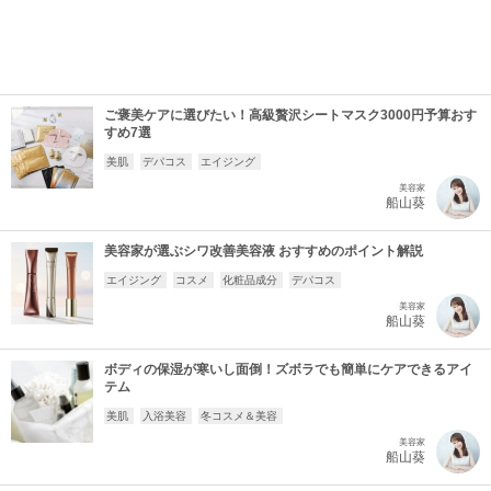
ご褒美ケアに選びたい！高級贅沢シートマスク3000円予算おす
すめ7選
美肌
デパコス
エイジング
美容家
船山葵
美容家が選ぶシワ改善美容液 おすすめのポイント解説
エイジング
コスメ
化粧品成分
デパコス
美容家
船山葵
ボディの保湿が寒いし面倒！ズボラでも簡単にケアできるアイ
テム
美肌
入浴美容
冬コスメ＆美容
美容家
船山葵