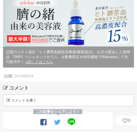
話題のコスメ成分「ヒト臍帯血順化培養液(整肌成分)」を15％配合した新商
品「SMPL リジェネシスセラム」を数量限定＆特別価格でMakuakeにて先
行販売中！
»詳しくはこちら
公開
2019/09/19
コメント
コメントを書く
この記事をシェアしよう！
0