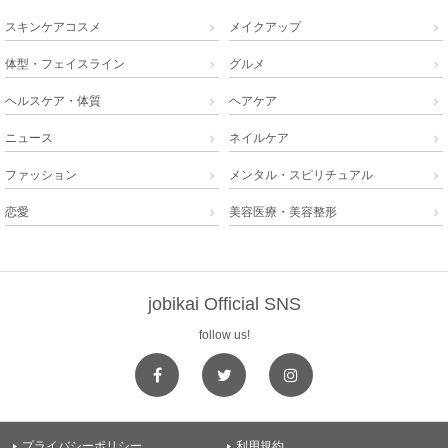
スキンケアコスメ
メイクアップ


体型・フェイスライン
グルメ


ヘルスケア・体質
ヘアケア


ニュース
ネイルケア


ファッション
メンタル・スピリチュアル


恋愛
美容医療・美容整形


jobikai Official SNS
follow us!
プライバシーポリシー
利用規約

