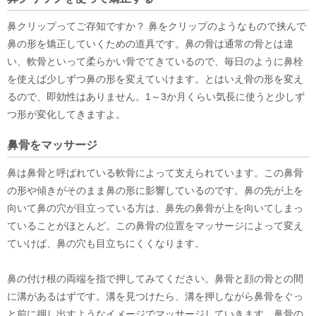
鼻クリップってご存知ですか？ 鼻をクリップのようなもので挟んで
鼻の形を矯正していくための道具です。鼻の骨は通常の骨とは違
い、軟骨といって柔らかい骨でてきているので、毎日のように鼻栓
を使えば少しずつ鼻の形を変えていけます。とはいえ骨の形を変え
るので、即効性はありません。1～3か月くらい気長に使うと少しず
つ形が変化してきますよ。
鼻骨をマッサージ
鼻は鼻骨と呼ばれている軟骨によって支えられています。この鼻骨
の形や傾きがそのまま鼻の形に影響しているのです。鼻の先が上を
向いて鼻の穴が目立っている方は、鼻先の鼻骨が上を向いてしまっ
ていることがほとんど。この鼻骨の位置をマッサージによって変え
ていけば、鼻の穴も目立ちにくくなります。
鼻の付け根の両端を指で押してみてください。鼻骨と顔の骨との間
に溝があるはずです。溝を見つけたら、溝を押しながら鼻骨をぐっ
と前に押し出すようなイメージでマッサージしていきます。鼻骨の