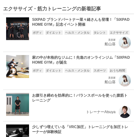
エクササイズ・筋力トレーニングの新着記事
SIXPAD ブランドパートナー菜々緒さんも登壇！「SIXPAD
HOME GYM」記念イベント開催
ボディ
ダイエット
ヘルス・メンタル
タレント
エクササイズ
美容家
船山葵
家の中が本格的なジムに！先進のオンラインジム「SIXPAD
HOME GYM」が誕生
ボディ
ダイエット
ヘルス・メンタル
スポーツ
おうち時間
美容家
船山葵
お腹引き締めを効果的に！バランスボールを使った腹筋ト
レーニング
トレーナーAtsuya
少しずつ増えている「VRC加圧」トレーニングを加圧トレ
ーナーが体験検証