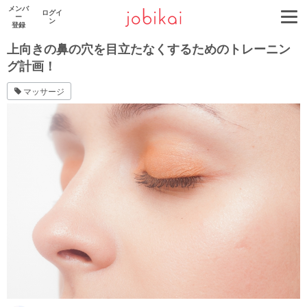
メンバ
ログイ
ー
ン
登録
上向きの鼻の穴を目立たなくするためのトレーニン
グ計画！
マッサージ