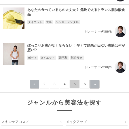
あなたの食べているもの大丈夫？ 危険で太るトランス脂肪酸食
品
ダイエット
食事
ヘルス・メンタル
トレーナーAtsuya
ぽっこりお腹がなくならない！ 辛くて結果が出ない腹筋は何が
悪い⁉
ボディ
ダイエット
専門家
部分痩せ
トレーナーAtsuya
«
2
3
4
5
6
»
ジャンルから美容法を探す
スキンケアコスメ
メイクアップ

