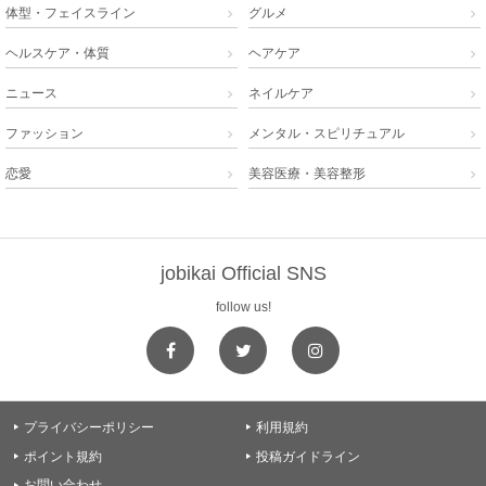
体型・フェイスライン
グルメ


ヘルスケア・体質
ヘアケア


ニュース
ネイルケア


ファッション
メンタル・スピリチュアル


恋愛
美容医療・美容整形


jobikai Official SNS
follow us!
プライバシーポリシー
利用規約


ポイント規約
投稿ガイドライン


お問い合わせ
