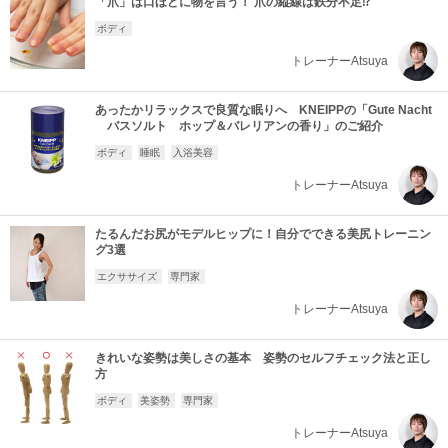
「爪」は口ほどに物を言う！ 爪の縦線は鉄分不足⁉
ボディ
トレーナーAtsuya
あったかリラックスで良質な眠りへ KNEIPPの「Gute Nacht
バスソルト ホップ＆バレリアンの香り」のご紹介
ボディ
睡眠
入浴美容
トレーナーAtsuya
たるんだお尻がモデルヒップに！自分でできる美尻トレーニン
グ3選
エクササイズ
専門家
トレーナーAtsuya
きれいな姿勢は美しさの基本 姿勢のセルフチェック法と正し
方
ボディ
美姿勢
専門家
トレーナーAtsuya