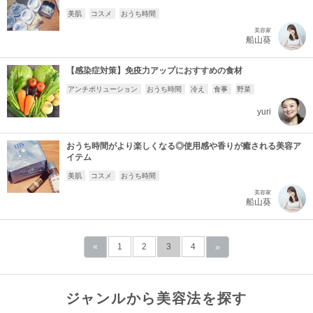
美肌
コスメ
おうち時間
美容家
船山葵
【感染症対策】免疫力アップにおすすめの食材
アンチポリューション
おうち時間
冷え
食事
野菜
yuri
おうち時間がより楽しくなる◎使用感や香りが癒される美容ア
イテム
美肌
コスメ
おうち時間
美容家
船山葵
«
1
2
3
4
»
ジャンルから美容法を探す