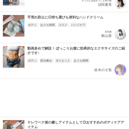
すっぴん美肌をつくる専門家
須田夏美
手荒れ防止に◎持ち運びも便利なハンドクリーム
ボディ
おうち時間
コスメ
ハンドケア
美容家
船山葵
動画多めで解説！ ぽっこりお腹に効果的なエクササイズのご紹
介です♪
ボディ
部分痩せ
ダイエット
おうち時間
鈴木のぞ美
テレワーク後の癒しアイテムとして◎おすすめのボディケアア
イテム