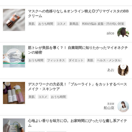
マスクへの色移りなし＆オンライン映え◎プリマヴィスタのBB
クリーム
美肌
おうち時間
コスメ
新商品
R30の悩み 皮脂・汗の匂い対策
alice
筋トレが美肌を導く？！ 自粛期間に知りたかったマイオネクチ
ンの秘密
おうち時間
フィットネス
ダイエット
美肌
ヘルス・メンタル
あお
デスクワークの方必見！「ブルーライト」をカットするベース
メイク・スキンケア
美肌
コスメ
おうち時間
美容家
船山葵
心地よい香りを味方に◎。お家時間にぴったりな癒し系アイテ
ム