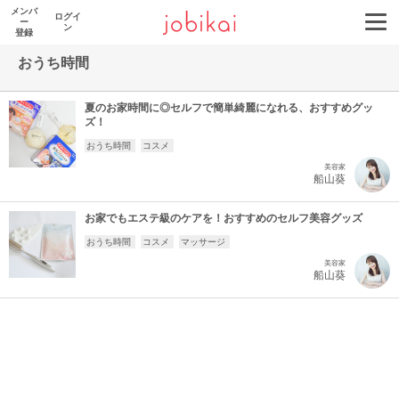
メンバ
ログイ
ー
ン
登録
おうち時間
夏のお家時間に◎セルフで簡単綺麗になれる、おすすめグッ
ズ！
おうち時間
コスメ
美容家
船山葵
お家でもエステ級のケアを！おすすめのセルフ美容グッズ
おうち時間
コスメ
マッサージ
美容家
船山葵