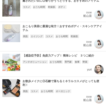
癒されたい日に◎香りがうっとりする、おすすめのアイテム
コスメ
おうち時間
乾燥肌
ボディ
美容家
船山葵
おこもり美容に最適な味方！おすすめボディ・スキンケアアイ
テム
美肌
エイジング
コスメ
おうち時間
乾燥肌
美容家
船山葵
【感染症予防】免疫力アップ！ 簡単レシピ ３つご紹介
アンチポリューション
おうち時間
専門家
食事
野菜
yuri
お散歩メイクに◎石鹸で落ちるミネラルコスメがとっても便
利！
美肌
コスメ
おうち時間
オーガニック
美容家
船山葵