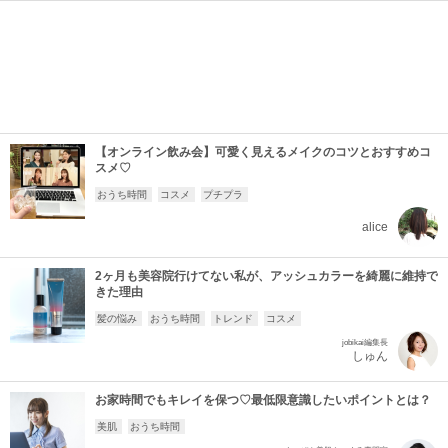
【オンライン飲み会】可愛く見えるメイクのコツとおすすめコ
スメ♡
おうち時間
コスメ
プチプラ
alice
2ヶ月も美容院行けてない私が、アッシュカラーを綺麗に維持で
きた理由
髪の悩み
おうち時間
トレンド
コスメ
jobikai編集長
しゅん
お家時間でもキレイを保つ♡最低限意識したいポイントとは？
美肌
おうち時間