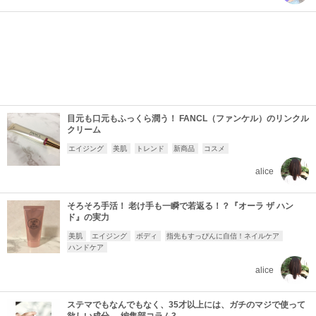
目元も口元もふっくら潤う！ FANCL（ファンケル）のリンクル
クリーム
エイジング
美肌
トレンド
新商品
コスメ
alice
そろそろ手活！ 老け手も一瞬で若返る！？『オーラ ザ ハン
ド』の実力
美肌
エイジング
ボディ
指先もすっぴんに自信！ネイルケア
ハンドケア
alice
ステマでもなんでもなく、35才以上には、ガチのマジで使って