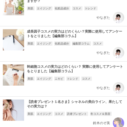
ますか？
美肌
エイジング
化粧品成分
コスメ
トレンド
やなぎた
成長因子コスメの実力はどのくらい？実際に使用してアンケー
トをとりました【編集部コラム】
美肌
エイジング
化粧品成分
編集部コラム
コスメ
やなぎた
幹細胞コスメの実力はどのくらい？ 実際に使用してアンケート
をとりました【編集部コラム】
美肌
エイジング
ニキビ
トレンド
コスメ
やなぎた
【読者プレゼント１名さま】シャネルの美白ライン、果たして
その実力は？
美肌
エイジング
コスメ
読者プレゼント
冬コスメ＆美容
鈴木のぞ美