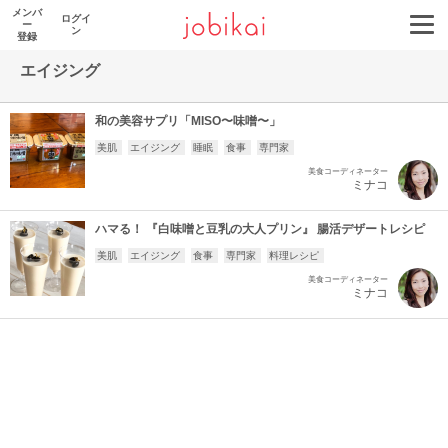
メンバ
ログイ
ー
ン
登録
エイジング
和の美容サプリ「MISO〜味噌〜」
美肌
エイジング
睡眠
食事
専門家
美食コーディネーター
ミナコ
ハマる！ 『白味噌と豆乳の大人プリン』 腸活デザートレシピ
美肌
エイジング
食事
専門家
料理レシピ
美食コーディネーター
ミナコ