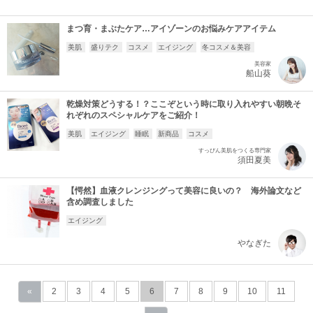
まつ育・まぶたケア…アイゾーンのお悩みケアアイテム
美肌
盛りテク
コスメ
エイジング
冬コスメ＆美容
美容家
船山葵
乾燥対策どうする！？ここぞという時に取り入れやすい朝晩そ
れぞれのスペシャルケアをご紹介！
美肌
エイジング
睡眠
新商品
コスメ
すっぴん美肌をつくる専門家
須田夏美
【愕然】血液クレンジングって美容に良いの？ 海外論文など
含め調査しました
エイジング
やなぎた
«
2
3
4
5
6
7
8
9
10
11