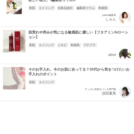
欲しい成分。-編集部コラム3-
美肌
エイジング
化粧品成分
編集部コラム
乾燥肌
jobikai編集長
しゅん
肌荒れや痒みが気になる敏感肌に優しい【フタアミンhiローシ
ョン】
美肌
エイジング
ニキビ
乾燥肌
プチプラ
alice
そのお手入れ、今のお肌に合ってる？30代から気をつけたいお
手入れのポイント
美肌
エイジング
すっぴん美肌をつくる専門家
須田夏美