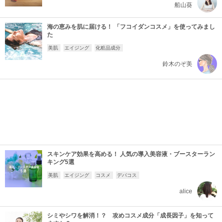
船山葵
海の恵みを肌に届ける！ 「フコイダンコスメ」を使ってみまし
た
美肌
エイジング
化粧品成分
鈴木のぞ美
スキンケア効果を高める！ 人気の導入美容液・ブースターラン
キング5選
美肌
エイジング
コスメ
デパコス
alice
シミやシワを解消！？ 攻めコスメ成分「成長因子」を知って