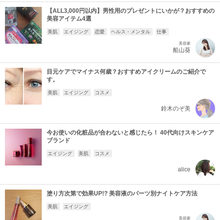
【ALL3,000円以内】男性用のプレゼントにいかが？おすすめの
美容アイテム4選
美肌
エイジング
恋愛
ヘルス・メンタル
仕事
美容家
船山葵
目元ケアでマイナス何歳？おすすめアイクリームのご紹介で
す。
美肌
エイジング
コスメ
鈴木のぞ美
今お使いの化粧品が合わないと感じたら！ 40代向けスキンケア
ブランド
エイジング
美肌
コスメ
alice
塗り方次第で効果UP!? 美容液のパーツ別ナイトケア方法
美肌
エイジング
美容家