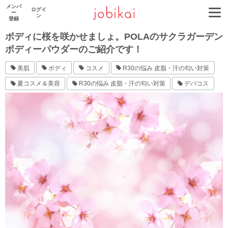
メンバ
ログイ
ー
ン
登録
ボディに桜を咲かせましょ。POLAのサクラガーデン
ボディーパウダーのご紹介です！
美肌
ボディ
コスメ
R30の悩み 皮脂・汗の匂い対策
夏コスメ＆美容
R30の悩み 皮脂・汗の匂い対策
デパコス