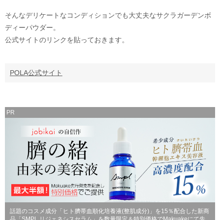
そんなデリケートなコンディションでも大丈夫なサクラガーデンボ
ディーパウダー。
公式サイトのリンクを貼っておきます。
POLA公式サイト
PR
話題のコスメ成分「ヒト臍帯血順化培養液(整肌成分)」を15％配合した新商
品「SMPL リジェネシスセラム」を数量限定＆特別価格でMakuakeにて先