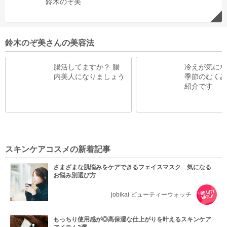
鈴木のぞ美
鈴木のぞ美さんの美容法
腸活してますか？ 腸
冷えが気にな
内美人になりましょう
季節のむくみ
紹介です
スキンケアコスメの新着記事
さまざまな肌悩みをケアできるフェイスマスク 気になる
お悩み別選び方
jobikai ビューティーウォッチ
もっちり使用感が◎高保湿な仕上がりを叶えるスキンケア