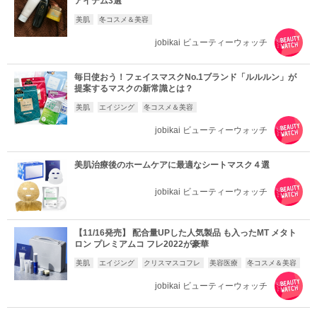
アイテム3選
美肌
冬コスメ＆美容
jobikai ビューティーウォッチ
毎日使おう！フェイスマスクNo.1ブランド「ルルルン」が
提案するマスクの新常識とは？
美肌
エイジング
冬コスメ＆美容
jobikai ビューティーウォッチ
美肌治療後のホームケアに最適なシートマスク４選
jobikai ビューティーウォッチ
【11/16発売】 配合量UPした人気製品 も入ったMT メタト
ロン プレミアムコ フレ2022が豪華
美肌
エイジング
クリスマスコフレ
美容医療
冬コスメ＆美容
jobikai ビューティーウォッチ