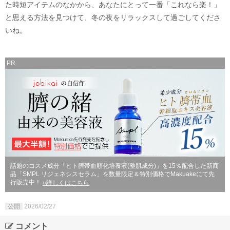
た時短アイテムのなかから、あなたにとって一番「これなら楽！」
と思える方法を見つけて、冬の夜をリラックスして過ごしてくださ
いね。
PR
話題のコスメ成分「ヒト臍帯血順化培養液(整肌成分)」を15％配合した新商
品「SMPL リジェネシスセラム」を数量限定＆特別価格でMakuakeにて先
行販売中！
»詳しくはこちら
公開
2026/02/27
コメント