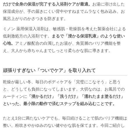
だけで全身の保湿が完了する入浴剤ケアが最適。
お湯に溶け出した
保湿成分が、手の届きにくい背中やすねまでムラなく包み込み、お
風呂上がりのかさつきを防ぎます。
ミノン 薬用保湿入浴剤は、敏感肌・乾燥肌を考えた製薬会社による
低刺激処方の入浴剤です。
まるで「浸かる保湿乳液」のような使い
心地。
アミノ酸配合の白濁したお湯が、角質層のバリア機能を整
え、大人から赤ちゃんまでしっとり柔らかな肌に導きます。
頑張りすぎない「ついでケア」を取り入れて
乾燥が厳しい冬、毎日のボディケアを「完璧にこなそう」と思う
と、どうしても負担になってしまいます。大切なのは、お風呂での
ルーティンに
「浸かるだけ」「洗うだけ」「濡れたまま塗るだけ」
といった、最小限の動作で済むステップを組み込むことです。
たとえ1分に満たないケアでも、毎日続けることで肌のバリア機能は
整い、粉吹きやかゆみのない健やかな肌を保てます。今回ご紹介し