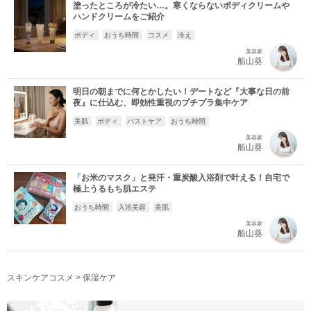
塗ったところが冷たい…。寒くならないボディクリームや
ハンドクリームをご紹介
ボディ
おうち時間
コスメ
冷え
美容家
船山葵
明日の朝までに何とかしたい！デートなど『大事な日の前
夜』に仕込む、即効性重視のプチプラ集中ケア
美肌
ボディ
バストケア
おうち時間
美容家
船山葵
「お米のマスク」と発汗・重炭酸入浴剤で叶える！自宅で
極上うるもち肌エステ
おうち時間
入浴美容
美肌
美容家
船山葵
スキンケアコスメ
>
保湿ケア