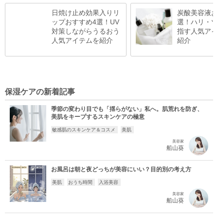
日焼け止め効果入りリ
炭酸美容液お
ップおすすめ4選！UV
選！ハリ・ツ
対策しながらうるおう
指す人気アイ
人気アイテムを紹介
紹介
保湿ケアの新着記事
季節の変わり目でも「揺らがない」私へ。肌荒れを防ぎ、
美肌をキープするスキンケアの極意
敏感肌のスキンケア＆コスメ
美肌
美容家
船山葵
お風呂は朝と夜どっちが美容にいい？目的別の考え方
美肌
おうち時間
入浴美容
美容家
船山葵