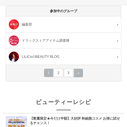
参加中のグループ
編集部
ドラッグストアアイテム調査隊
LiLiCoのBEAUTY BLOG
1
2
3
»
ビューティーレシピ
【数量限定★今だけ半額】大好評 幹細胞コスメ お得に試せ
るチャンス！