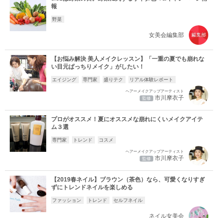
報
野菜
女美会編集部
【お悩み解決 美人メイクレッスン】「一重の夏でも崩れな
い目元ぱっちりメイク」がしたい！
エイジング
専門家
盛りテク
リアル体験レポート
ヘアーメイクアップアーティスト
市川摩衣子
監修
プロがオススメ！夏にオススメな崩れにくいメイクアイテ
ム３選
専門家
トレンド
コスメ
ヘアーメイクアップアーティスト
市川摩衣子
監修
【2019春ネイル】ブラウン（茶色）なら、可愛くなりすぎ
ずにトレンドネイルを楽しめる
ファッション
トレンド
セルフネイル
ネイル女美会