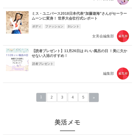
ミス・ユニバース2018日本代表“加藤遊海”さんがセーラー
ムーンに変身！ 世界大会壮行式レポート
ボディ
ファッション
タレント
女美会編集部
【読者プレゼント】11月26日は #いい風呂の日 ！美に欠か
せない入浴のすすめ！
読者プレゼント
編集部
1
2
3
4
5
»
美活メモ