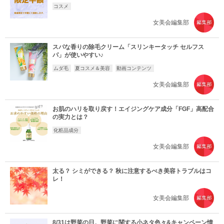
コスメ
女美会編集部
スパな香りの除毛クリーム「スリンキータッチ セルフス
パ」が使いやすい♪
ムダ毛
夏コスメ＆美容
動画コンテンツ
女美会編集部
お肌のハリを取り戻す！エイジングケア成分「FGF」高配合
の実力とは？
化粧品成分
女美会編集部
太る？ シミができる？ 秋に注意するべき美容トラブルはコ
レ！
女美会編集部
8/31は野菜の日。野菜に関する小ネタ色々&キャンペーン情