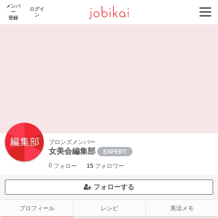
メンバ
ログイ
ー
ン
登録
ブロンズメンバー
女美会編集部
EXPERT
0
フォロー
15
フォロワー
フォローする
プロフィール
レシピ
美活メモ