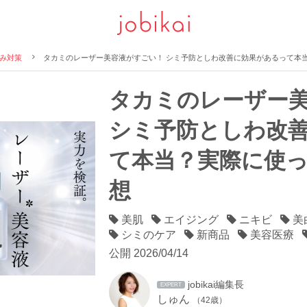
み対策
タカミのレーザー美容液がすごい！ シミ予防としわ改善に効果があるって本
タカミのレーザー
シミ予防としわ改
て本当？実際に使
想
美肌
エイジング
ニキビ
美
シミのケア
新商品
美容医療
公開
2026/04/14
jobikai編集長
EXPERT
しゅん
（42歳）