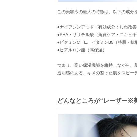
この美容液の最大の特徴は、以下の成分
●ナイアシンアミド（有効成分：しわ改
●PHA・サリチル酸（角質ケア・ニキビ
●ビタミンC・E、ビタミンB5（整肌・抗
●ヒアルロン酸（高保湿）
つまり、高い保湿機能を維持しながら、肌
透明感のある、キメの整った肌をスピー
どんなところが“レーザー※