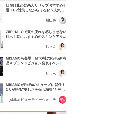
日焼け止め効果入りリップおすすめ4
選！UV対策しながらうるおう人気ア
イテムを紹介
船山葵
ZIIP HALOで夏の疲れを感じさせない
肌へ！朝におすすめのスキンケアルー
ティン
しゅん
MISAMOも登場！MTG社のReFa新商
品＆ブランドビジョン発表イベントレ
ポート
しゅん
MISAMOがReFaのミューズに就任！
3人が語る"美しさを保つ秘訣"と発表
会の見どころ
jobikai ビューティーウォッチ