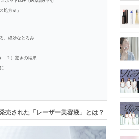
スポットB3+（医薬部外品）
ス処方※」
る、絶妙なとろみ
（！？）驚きの結果
に
日に発売された「レーザー美容液」とは？