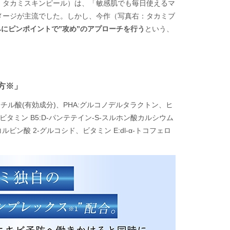
：タカミスキンピール）は、「敏感肌でも毎日使えるマ
メージが主流でした。しかし、今作（写真右：タカミブ
にピンポイントで”攻め”のアプローチを行う
という、
。
方※」
チル酸(有効成分)、PHA:グルコノデルタラクトン、ヒ
ビタミン B5:D-パンテテイン-S-スルホン酸カルシウム
ルビン酸 2-グルコシド、ビタミン E:dl-α-トコフェロ