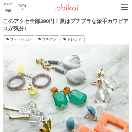
メンバ
ログイ
ー
ン
登録
このアクセ全部390円！夏はプチプラな派手カワピア
スが気分♪
ファッション
プチプラ
トレンド