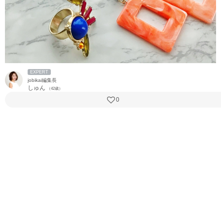
EXPERT
jobikai編集長
しゅん
（42歳）
0