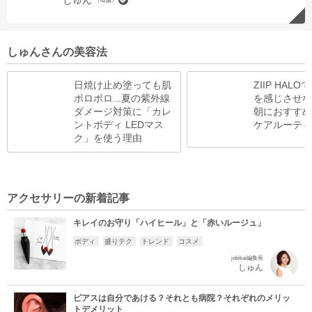
しゅん
（42歳）
しゅんさんの美容法
日焼け止め塗っても肌
ZIIP HAL
ボロボロ...夏の紫外線
を感じさせな
ダメージ対策に「カレ
朝におすすめ
ントボディ LEDマス
ケアルーティ
ク」を使う理由
アクセサリーの新着記事
キレイのお守り「ハイヒール」と「赤いルージュ」
ボディ
盛りテク
トレンド
コスメ
jobikai編集長
しゅん
ピアスは自分であける？それとも病院？それぞれのメリッ
トデメリット