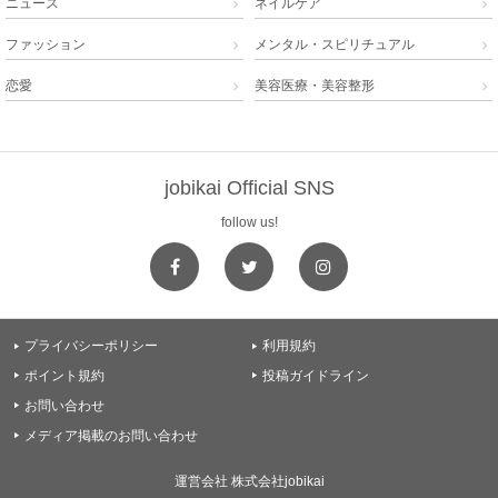
ニュース
ネイルケア


ファッション
メンタル・スピリチュアル


恋愛
美容医療・美容整形


jobikai Official SNS
follow us!
プライバシーポリシー
利用規約


ポイント規約
投稿ガイドライン


お問い合わせ

メディア掲載のお問い合わせ

運営会社 株式会社jobikai