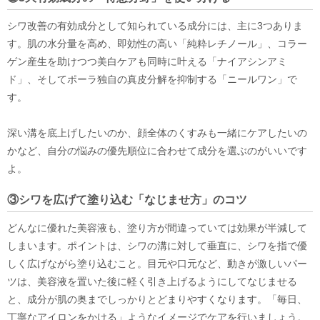
シワ改善の有効成分として知られている成分には、主に3つありま
す。肌の水分量を高め、即効性の高い「純粋レチノール」、コラー
ゲン産生を助けつつ美白ケアも同時に叶える「ナイアシンアミ
ド」、そしてポーラ独自の真皮分解を抑制する「ニールワン」で
す。
深い溝を底上げしたいのか、顔全体のくすみも一緒にケアしたいの
かなど、自分の悩みの優先順位に合わせて成分を選ぶのがいいです
よ。
③シワを広げて塗り込む「なじませ方」のコツ
どんなに優れた美容液も、塗り方が間違っていては効果が半減して
しまいます。ポイントは、シワの溝に対して垂直に、シワを指で優
しく広げながら塗り込むこと。目元や口元など、動きが激しいパー
ツは、美容液を置いた後に軽く引き上げるようにしてなじませる
と、成分が肌の奥までしっかりとどまりやすくなります。「毎日、
丁寧なアイロンをかける」ようなイメージでケアを行いましょう。