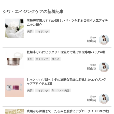
シワ・エイジングケアの新着記事
炭酸美容液おすすめ4選！ハリ・ツヤ肌を目指す人気アイテ
ムをご紹介
美肌
エイジング
美容家
船山葵
乾燥小じわにピッタリ！保湿力で選ぶ目元専用パック4選
美肌
エイジング
コスメ
美容家
船山葵
しっとりハリ肌へ！冬の過酷な乾燥に特化したエイジング
ケア*¹アイテム3選
美肌
エイジング
冬コスメ＆美容
美容家
船山葵
表層から深層まで、たるみと脂肪にアプローチ！ XERFの効