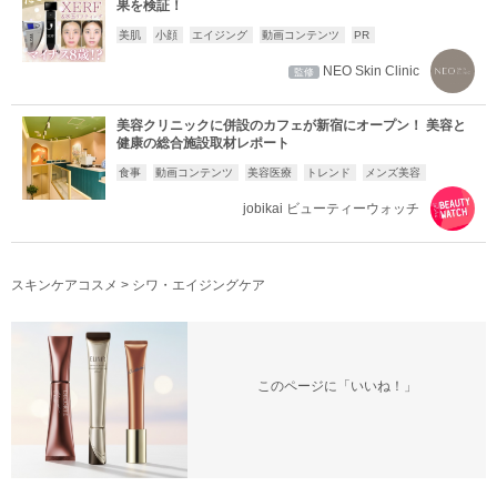
果を検証！
美肌
小顔
エイジング
動画コンテンツ
PR
NEO Skin Clinic
監修
美容クリニックに併設のカフェが新宿にオープン！ 美容と
健康の総合施設取材レポート
食事
動画コンテンツ
美容医療
トレンド
メンズ美容
jobikai ビューティーウォッチ
スキンケアコスメ
>
シワ・エイジングケア
このページに「いいね！」