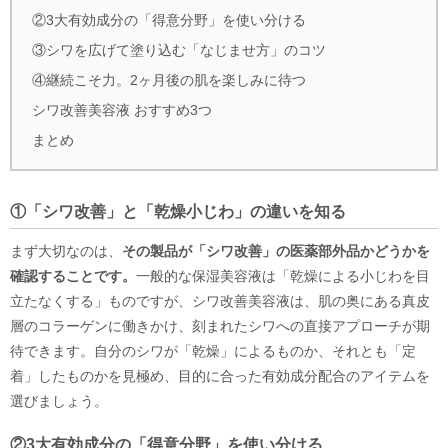
②3大有効成分の「得意分野」を使い分ける
③シワを広げて塗り込む「なじませ方」のコツ
④継続こそ力。2ヶ月後の肌を楽しみに待つ
シワ改善美容液 おすすめ3つ
まとめ
①「シワ改善」と「乾燥小じわ」の違いを知る
まず大切なのは、
その製品が「シワ改善」の医薬部外品かどうかを
確認することです。
一般的な保湿美容液は「乾燥による小じわを目
立たなくする」ものですが、シワ改善美容液は、肌の奥にある真皮
層のコラーゲンに働きかけ、刻まれたシワへの直接アプローチが期
待できます。自分のシワが「乾燥」によるものか、それとも「定
着」したものかを見極め、目的に合った有効成分配合のアイテムを
選びましょう。
②3大有効成分の「得意分野」を使い分ける