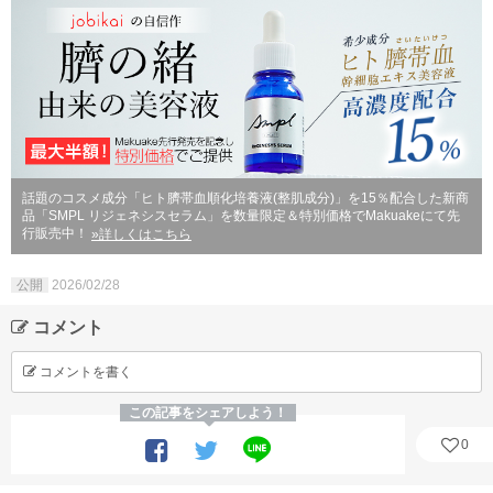
話題のコスメ成分「ヒト臍帯血順化培養液(整肌成分)」を15％配合した新商
品「SMPL リジェネシスセラム」を数量限定＆特別価格でMakuakeにて先
行販売中！
»詳しくはこちら
公開
2026/02/28
コメント
コメントを書く
この記事をシェアしよう！
0