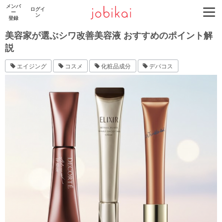
メンバ
ログイ
ー
ン
登録
美容家が選ぶシワ改善美容液 おすすめのポイント解
説
エイジング
コスメ
化粧品成分
デパコス