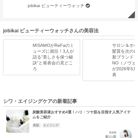
jobikai ビューティーウォッチ
jobikai ビューティーウォッチさんの美容法
MISAMOがReFaのミ
サロン＆ホー
ューズに就任！3人が
髪質を次のレ
語る"美しさを保つ秘
新ブランド「N
訣"と発表会の見どこ
NO（ノヴェ
ろ
が2026年5
表
シワ・エイジングケアの新着記事
炭酸美容液おすすめ4選！ハリ・ツヤ肌を目指す人気アイテ
ムをご紹介
美肌
エイジング
美容家
船山葵