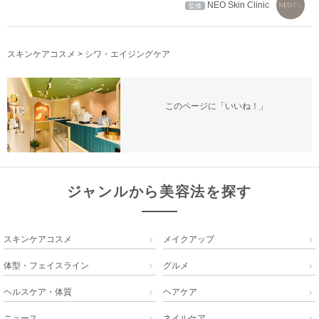
NEO Skin Clinic
監修
スキンケアコスメ
>
シワ・エイジングケア
このページに「いいね！」
ジャンルから美容法を探す
スキンケアコスメ
メイクアップ


体型・フェイスライン
グルメ


ヘルスケア・体質
ヘアケア


ニュース
ネイルケア