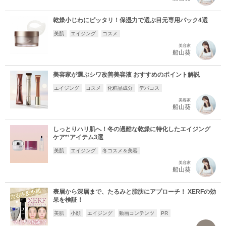
乾燥小じわにピッタリ！保湿力で選ぶ目元専用パック4選
美肌
エイジング
コスメ
美容家
船山葵
美容家が選ぶシワ改善美容液 おすすめのポイント解説
エイジング
コスメ
化粧品成分
デパコス
美容家
船山葵
しっとりハリ肌へ！冬の過酷な乾燥に特化したエイジング
ケア*¹アイテム3選
美肌
エイジング
冬コスメ＆美容
美容家
船山葵
表層から深層まで、たるみと脂肪にアプローチ！ XERFの効
果を検証！
美肌
小顔
エイジング
動画コンテンツ
PR