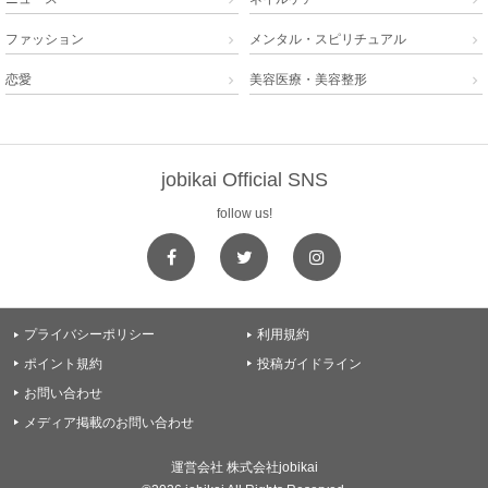


ファッション
メンタル・スピリチュアル


恋愛
美容医療・美容整形


jobikai Official SNS
follow us!
プライバシーポリシー
利用規約


ポイント規約
投稿ガイドライン


お問い合わせ

メディア掲載のお問い合わせ

運営会社 株式会社jobikai