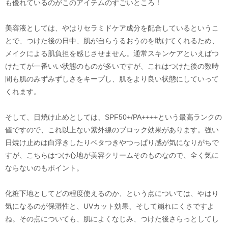
も優れているのがこのアイテムのすごいところ！
美容液としては、やはりセラミドケア成分を配合しているというこ
とで、つけた後の日中、肌が自らうるおうのを助けてくれるため、
メイクによる肌負担を感じさせません。通常スキンケアといえばつ
けたてが一番いい状態のものが多いですが、これはつけた後の数時
間も肌のみずみずしさをキープし、肌をより良い状態にしていって
くれます。
そして、日焼け止めとしては、SPF50+/PA++++という最高ランクの
値ですので、これ以上ない紫外線のブロック効果があります。強い
日焼け止めは白浮きしたりベタつきやつっぱり感が気になりがちで
すが、こちらはつけ心地が美容クリームそのものなので、全く気に
ならないのもポイント。
化粧下地としてどの程度使えるのか、という点については、やはり
気になるのが保湿性と、UVカット効果、そして崩れにくさですよ
ね。その点についても、肌によくなじみ、つけた後さらっとしてし