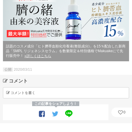
話題のコスメ成分「ヒト臍帯血順化培養液(整肌成分)」を15％配合した新商
品「SMPL リジェネシスセラム」を数量限定＆特別価格でMakuakeにて先
行販売中！
»詳しくはこちら
公開
2020/03/11
コメント
コメントを書く
この記事をシェアしよう！
0