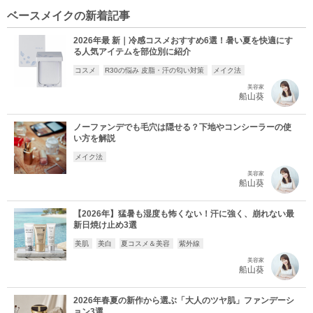
ベースメイクの新着記事
2026年最 新｜冷感コスメおすすめ6選！暑い夏を快適にす
る人気アイテムを部位別に紹介
コスメ
R30の悩み 皮脂・汗の匂い対策
メイク法
美容家
船山葵
ノーファンデでも毛穴は隠せる？下地やコンシーラーの使
い方を解説
メイク法
美容家
船山葵
【2026年】猛暑も湿度も怖くない！汗に強く、崩れない最
新日焼け止め3選
美肌
美白
夏コスメ＆美容
紫外線
美容家
船山葵
2026年春夏の新作から選ぶ「大人のツヤ肌」ファンデーシ
ョン3選