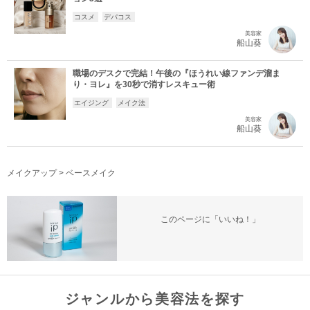
コスメ
デパコス
美容家
船山葵
職場のデスクで完結！午後の『ほうれい線ファンデ溜ま
り・ヨレ』を30秒で消すレスキュー術
エイジング
メイク法
美容家
船山葵
メイクアップ
>
ベースメイク
このページに「いいね！」
ジャンルから美容法を探す