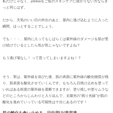
私だけじゃなく、jobikaiをご覧のスキンケアに抜かりない方ならき
っと同じはず。
だから、天気のいい日の外出のあと、屋内に逃げ込むように入った
瞬間、ほっとすることでしょう。
でも・・・、屋内に入ってもしばらくは紫外線のダメージを肌が受
け続けているとしたら気が気じゃないですよね？
もう逃げ場なし！ って思ってしまいますよね！？
そう、実は、紫外線を浴びた後、肌の表面に紫外線の酸化物質が残
り、肌表面を酸化させていくんです。もちろん日焼け止めを塗って
いればある程度の紫外線を遮断できますが、塗り残しや塗りムラな
どのところからじんわりと入り込んで、太陽光の”残り光線”が肌の
酸化を進めていっている可能性は十分にあるのです！
肌の酸化を食い止める、日中用UV美容液