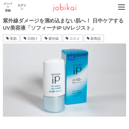
メンバ
ログイ
ー
ン
登録
紫外線ダメージを溜め込まない肌へ！ 日中ケアする
UV美容液「ソフィーナiP UVレジスト」
美肌
日焼け
紫外線
コスメ
新商品