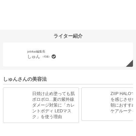
ライター紹介
jobikai編集長
しゅん
（42歳）
しゅんさんの美容法
日焼け止め塗っても肌
ZIIP HAL
ボロボロ...夏の紫外線
を感じさせな
ダメージ対策に「カレ
朝におすすめ
ントボディ LEDマス
ケアルーティ
ク」を使う理由