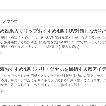
・ノウハウ
め効果入りリップおすすめ4選！UV対策しながら
日焼け止めは塗っていても、唇のUV対策は見落としがちな方も多いので
め、紫外線による乾燥や荒れの影響を受けやすいパーツです。 そんなと
焼け止め効果入りリップ。 この記事で [
»続きを読む
]
線
液おすすめ4選！ハリ・ツヤ肌を目指す人気アイ
は、シュワっとした使用感とスキンケアの特別感が魅力の人気アイテムで
うるおいを与え、即座にイキイキとツヤのある印象へ整えてくれます。 
ケアに取り入れやすいのもポイント。こ [
»続きを読む
]
ング