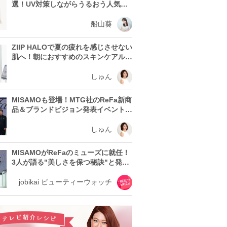
選！UV対策しながらうるおう人気ア
イテムを紹介
船山葵
ZIIP HALOで夏の疲れを感じさせない
肌へ！朝におすすめのスキンケアルー
ティン
しゅん
MISAMOも登場！MTG社のReFa新商
品＆ブランドビジョン発表イベントレ
ポート
しゅん
MISAMOがReFaのミューズに就任！
3人が語る"美しさを保つ秘訣"と発表
会の見どころ
jobikai ビューティーウォッチ