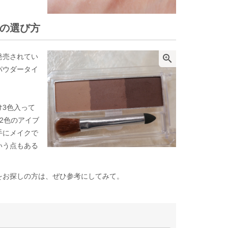
の選び方
発売されてい

パウダータイ
け3色入って
2色のアイブ
手にメイクで
いう点もある
をお探しの方は、ぜひ参考にしてみて。