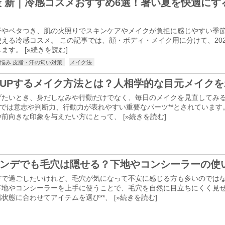
年最 新｜冷感コスメおすすめ6選！暑い夏を快適に
汗やベタつき、肌の火照りでスキンケアやメイクが負担に感じやすい季
える冷感コスメ。 この記事では、顔・ボディ・メイク用に分けて、20
ます。 [
»続きを読む
]
の悩み 皮脂・汗の匂い対策
メイク法
UPするメイク方法とは？人相学的な目元メイク
げたいとき、身だしなみや行動だけでなく、毎日のメイクを見直してみ
学では意志や判断力、行動力が表れやすい重要なパーツ**とされています
前向きな印象を与えたい方にとって、 [
»続きを読む
]
ンデでも毛穴は隠せる？下地やコンシーラーの使
デで過ごしたいけれど、毛穴が気になって不安に感じる方も多いのでは
下地やコンシーラーを上手に使うことで、毛穴を自然に目立ちにくく見せる
状態に合わせてアイテムを選び**、 [
»続きを読む
]