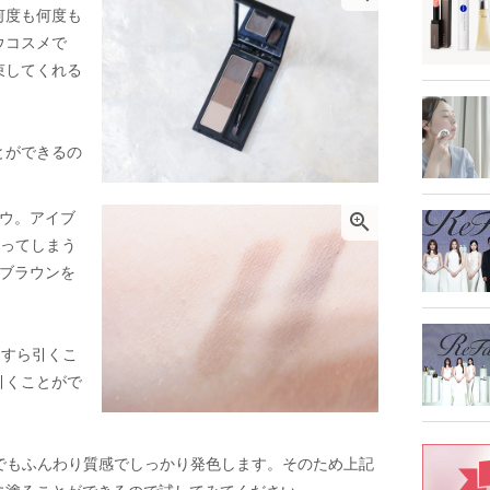
何度も何度も
ウコスメで
束してくれる
とができるの
ロウ。アイブ

入ってしまう
いブラウンを
っすら引くこ
引くことがで
りでもふんわり質感でしっかり発色します。そのため上記