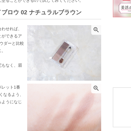
に塗ることができるので試してみてください。
ブロウ 02 ナチュラルブラウン
合わせれば、

とができるア
パウダーと比較
じ。
配もなく、眉
パレット1番

くなるよう、
るようになじ