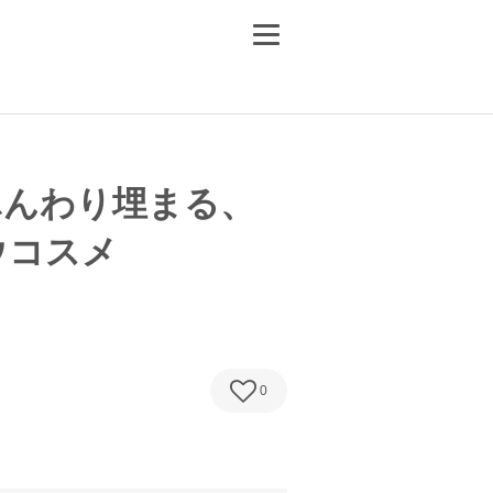
ふんわり埋まる、
ウコスメ
0