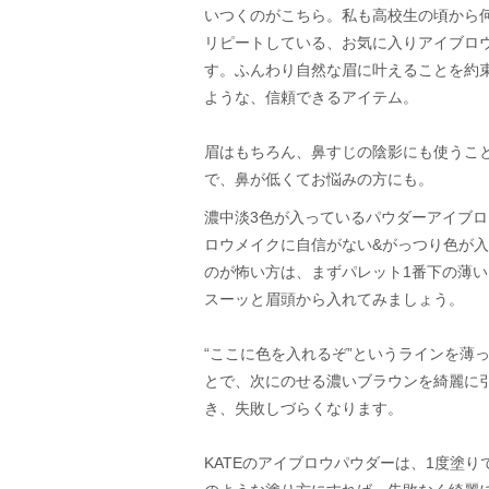
いつくのがこちら。私も高校生の頃から
リピートしている、お気に入りアイブロ
す。ふんわり自然な眉に叶えることを約
ような、信頼できるアイテム。
眉はもちろん、鼻すじの陰影にも使うこ
で、鼻が低くてお悩みの方にも。
濃中淡3色が入っているパウダーアイブ
ロウメイクに自信がない&がっつり色が
のが怖い方は、まずパレット1番下の薄
スーッと眉頭から入れてみましょう。
“ここに色を入れるぞ”というラインを薄
とで、次にのせる濃いブラウンを綺麗に
き、失敗しづらくなります。
KATEのアイブロウパウダーは、1度塗