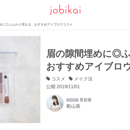
めに◎ふんわり埋まる、おすすめアイブロウコスメ
眉の隙間埋めに◎
おすすめアイブロ
コスメ
メイク法
公開
2019/11/01
美容家
EXPERT
船山葵