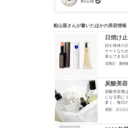
船山葵
船山葵さんが書いたほかの美容情報
日焼け止
顔や身体の
ケートなた
策もできる日
日焼け
紫外
炭酸美容
炭酸美容液
になる肌に
多く、毎日の
美肌
エイジ