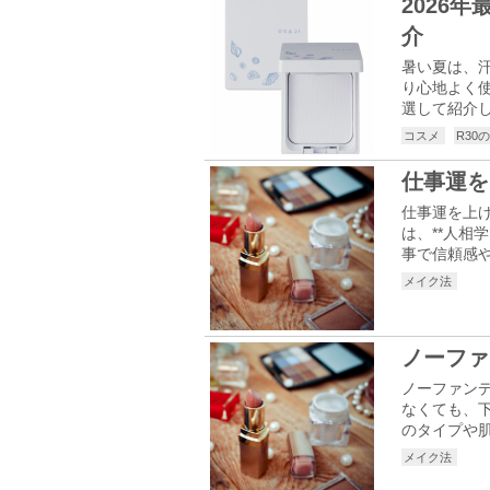
2026
介
暑い夏は、
り心地よく使
選して紹介し
コスメ
R30
仕事運を
仕事運を上
は、**人相
事で信頼感や
メイク法
ノーファ
ノーファン
なくても、
のタイプや肌
メイク法