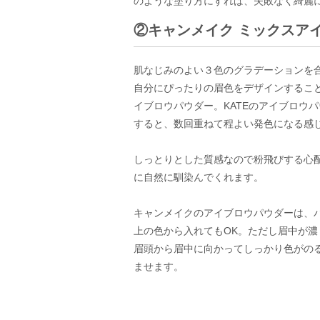
のような塗り方にすれば、失敗なく綺麗
②キャンメイク ミックスアイ
肌なじみのよい３色のグラデーションを
自分にぴったりの眉色をデザインするこ
イブロウパウダー。KATEのアイブロウ
すると、数回重ねて程よい発色になる感
しっとりとした質感なので粉飛びする心
に自然に馴染んでくれます。
キャンメイクのアイブロウパウダーは、
上の色から入れてもOK。ただし眉中が濃
眉頭から眉中に向かってしっかり色がの
ませます。