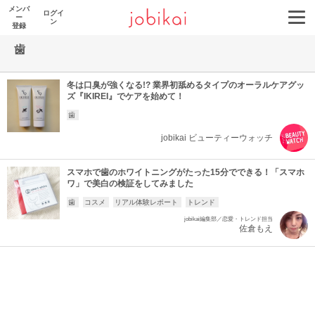
メンバ
ログイ
ー
ン
登録
歯
冬は口臭が強くなる!? 業界初舐めるタイプのオーラルケアグッ
ズ『IKIREI』でケアを始めて！
歯
jobikai ビューティーウォッチ
スマホで歯のホワイトニングがたった15分でできる！「スマホ
ワ」で美白の検証をしてみました
歯
コスメ
リアル体験レポート
トレンド
jobikai編集部／恋愛・トレンド担当
佐倉もえ