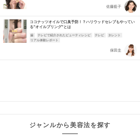
佐藤藍子
ココナッツオイルで口臭予防！？ハリウッドセレブもやってい
る”オイルプリング”とは
歯
テレビで紹介されたビューティレシピ
テレビ
タレント
リアル体験レポート
保田圭
ジャンルから美容法を探す