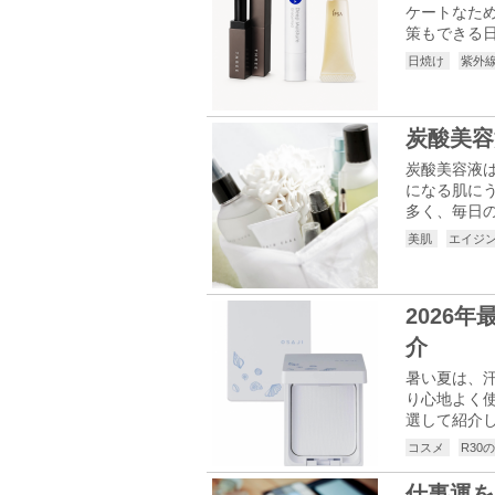
ケートなた
策もできる日
日焼け
紫外
炭酸美容
炭酸美容液
になる肌に
多く、毎日の
美肌
エイジ
2026
介
暑い夏は、
り心地よく使
選して紹介し
コスメ
R30
仕事運を