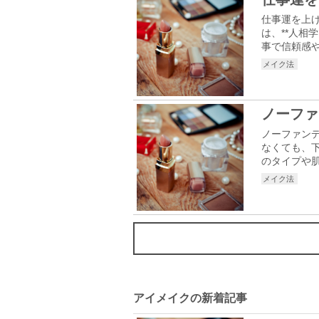
仕事運を上
は、**人相
事で信頼感や
メイク法
ノーファ
ノーファン
なくても、
のタイプや肌
メイク法
アイメイクの新着記事