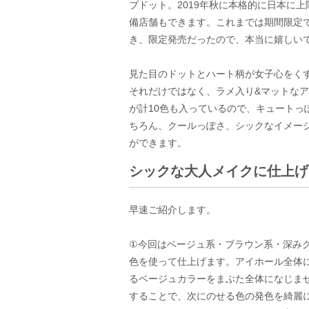
ブドット。2019年秋に本格的に日本に
備店舗もできます。これまでは期間限定
き、限定発売だったので、本当に嬉しい
見た目のドットとハート柄が女子心をく
それだけではなく、ラメ入り&マットな
が計10色も入っているので、キュートっ
ちろん、クールっぽさ、シックなイメー
ができます。
シックな大人メイクに仕上げ
早速ご紹介します。
①今回はベージュ系・ブラウン系・深み
色を使って仕上げます。アイホール全体
るベージュカラーをまぶた全体になじま
することで、次にのせる色の発色を綺麗