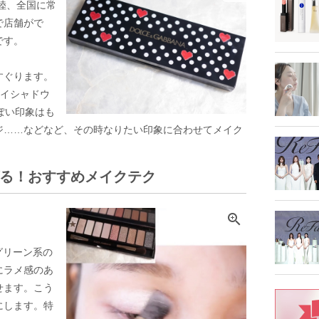
上陸、全国に常
で店舗がで
です。
すぐります。
アイシャドウ
ぽい印象はも
ジ……などなど、その時なりたい印象に合わせてメイク
る！おすすめメイクテク

グリーン系の
にラメ感のあ
せます。こう
にします。特