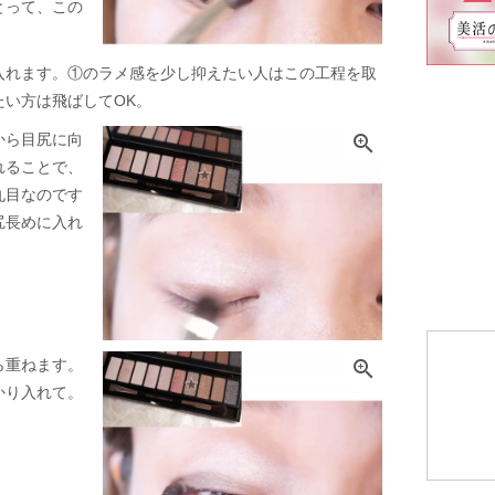
とって、この
入れます。①のラメ感を少し抑えたい人はこの工程を取
い方は飛ばしてOK。
から目尻に向

れることで、
丸目なのです
尻長めに入れ
ら重ねます。

かり入れて。