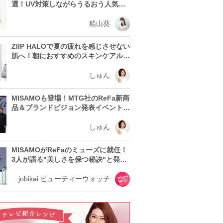
選！UV対策しながらうるおう人気ア
イテムを紹介
船山葵
ZIIP HALOで夏の疲れを感じさせない
肌へ！朝におすすめのスキンケアルー
ティン
しゅん
MISAMOも登場！MTG社のReFa新商
品＆ブランドビジョン発表イベントレ
ポート
しゅん
MISAMOがReFaのミューズに就任！
3人が語る"美しさを保つ秘訣"と発表
会の見どころ
jobikai ビューティーウォッチ