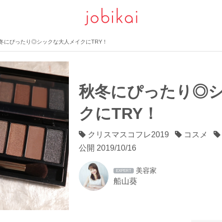
冬にぴったり◎シックな大人メイクにTRY！
秋冬にぴったり◎
クにTRY！
クリスマスコフレ2019
コスメ
公開
2019/10/16
美容家
EXPERT
船山葵