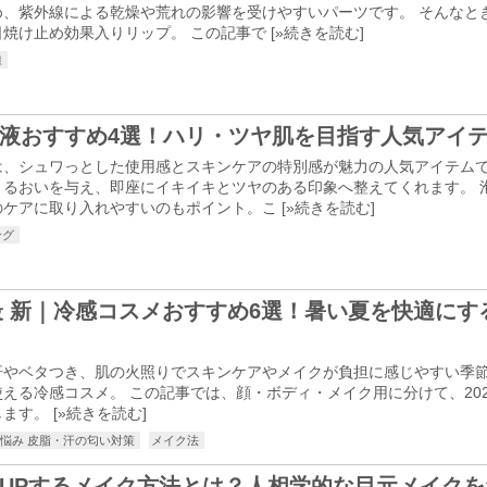
め、紫外線による乾燥や荒れの影響を受けやすいパーツです。 そんなと
焼け止め効果入りリップ。 この記事で [
»続きを読む
]
線
液おすすめ4選！ハリ・ツヤ肌を目指す人気アイ
は、シュワっとした使用感とスキンケアの特別感が魅力の人気アイテムで
うるおいを与え、即座にイキイキとツヤのある印象へ整えてくれます。 
ケアに取り入れやすいのもポイント。こ [
»続きを読む
]
ング
年最 新｜冷感コスメおすすめ6選！暑い夏を快適に
汗やベタつき、肌の火照りでスキンケアやメイクが負担に感じやすい季
える冷感コスメ。 この記事では、顔・ボディ・メイク用に分けて、20
ます。 [
»続きを読む
]
の悩み 皮脂・汗の匂い対策
メイク法
UPするメイク方法とは？人相学的な目元メイク