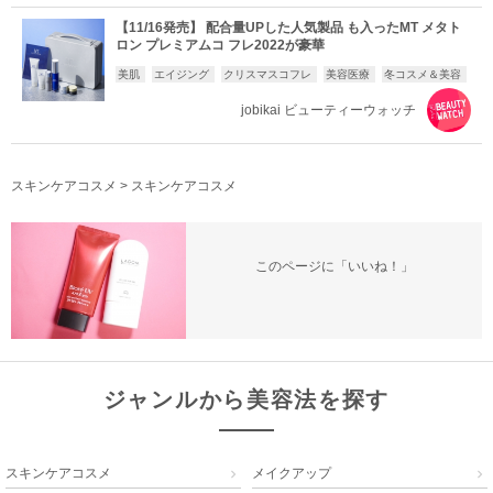
【11/16発売】 配合量UPした人気製品 も入ったMT メタト
ロン プレミアムコ フレ2022が豪華
美肌
エイジング
クリスマスコフレ
美容医療
冬コスメ＆美容
jobikai ビューティーウォッチ
スキンケアコスメ
>
スキンケアコスメ
このページに「いいね！」
ジャンルから美容法を探す
スキンケアコスメ
メイクアップ

