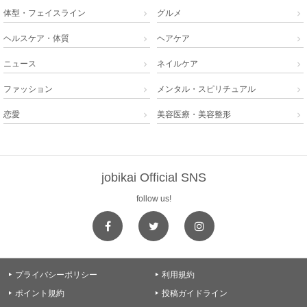
体型・フェイスライン
グルメ


ヘルスケア・体質
ヘアケア


ニュース
ネイルケア


ファッション
メンタル・スピリチュアル


恋愛
美容医療・美容整形


jobikai Official SNS
follow us!
プライバシーポリシー
利用規約


ポイント規約
投稿ガイドライン

