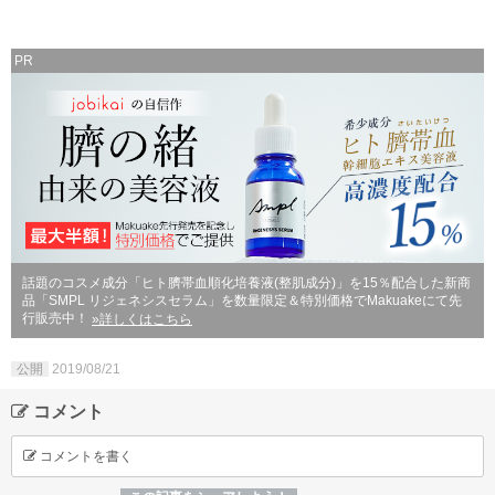
PR
話題のコスメ成分「ヒト臍帯血順化培養液(整肌成分)」を15％配合した新商
品「SMPL リジェネシスセラム」を数量限定＆特別価格でMakuakeにて先
行販売中！
»詳しくはこちら
公開
2019/08/21
コメント
コメントを書く