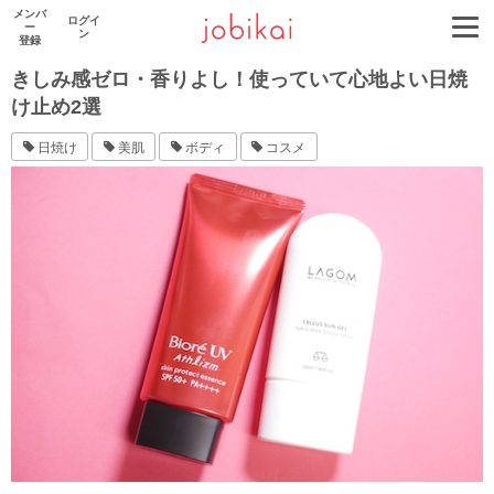
メンバ
ログイ
ー
ン
登録
きしみ感ゼロ・香りよし！使っていて心地よい日焼
け止め2選
日焼け
美肌
ボディ
コスメ