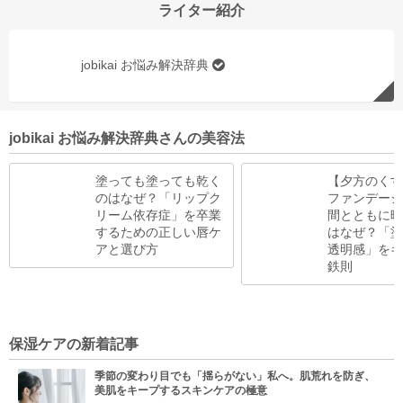
ライター紹介
jobikai お悩み解決辞典
jobikai お悩み解決辞典さんの美容法
塗っても塗っても乾く
【夕方のくす
のはなぜ？「リップク
ファンデーシ
リーム依存症」を卒業
間とともに暗
するための正しい唇ケ
はなぜ？「塗
アと選び方
透明感」をキ
鉄則
保湿ケアの新着記事
季節の変わり目でも「揺らがない」私へ。肌荒れを防ぎ、
美肌をキープするスキンケアの極意