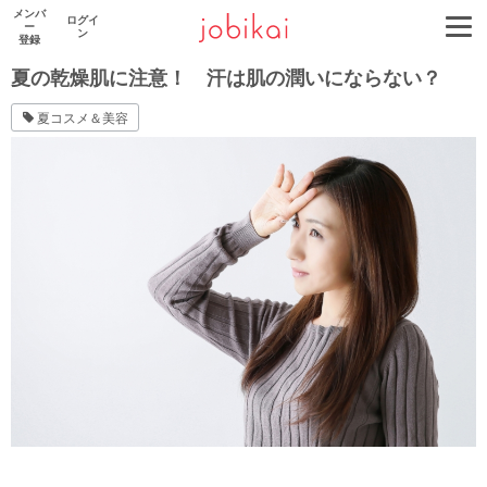
メンバ
ログイ
ー
ン
登録
夏の乾燥肌に注意！ 汗は肌の潤いにならない？
夏コスメ＆美容