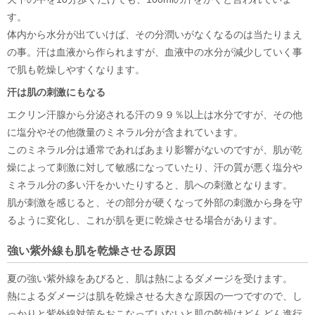
す。
体内から水分が出ていけば、その分潤いがなくなるのは当たりまえ
の事。汗は血液から作られますが、血液中の水分が減少していく事
で肌も乾燥しやすくなります。
汗は肌の刺激にもなる
エクリン汗腺から分泌される汗の９９％以上は水分ですが、その他
に塩分やその他微量のミネラル分が含まれています。
このミネラル分は通常であればあまり影響がないのですが、肌が乾
燥によって刺激に対して敏感になっていたり、汗の質が悪く塩分や
ミネラル分の多い汗をかいたりすると、肌への刺激となります。
肌が刺激を感じると、その部分が硬くなって外部の刺激から身を守
るように変化し、これが肌を更に乾燥させる場合があります。
強い紫外線も肌を乾燥させる原因
夏の強い紫外線をあびると、肌は熱によるダメージを受けます。
熱によるダメージは肌を乾燥させる大きな原因の一つですので、し
っかりと紫外線対策をおこなっていないと肌の乾燥はどんどん進行