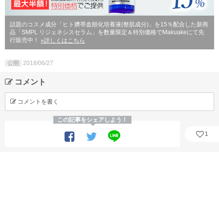
話題のコスメ成分「ヒト臍帯血順化培養液(整肌成分)」を15％配合した新商
品「SMPL リジェネシスセラム」を数量限定＆特別価格でMakuakeにて先
行販売中！
»詳しくはこちら
公開
2018/06/27
コメント
コメントを書く
この記事をシェアしよう！
1