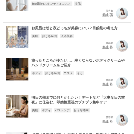
敏感肌のスキンケア＆コスメ
美肌
美容家
船山葵
お風呂は朝と夜どっちが美容にいい？目的別の考え方
美肌
おうち時間
入浴美容
美容家
船山葵
塗ったところが冷たい…。寒くならないボディクリームや
ハンドクリームをご紹介
ボディ
おうち時間
コスメ
冷え
美容家
船山葵
明日の朝までに何とかしたい！デートなど『大事な日の前
夜』に仕込む、即効性重視のプチプラ集中ケア
美肌
ボディ
バストケア
おうち時間
美容家
船山葵