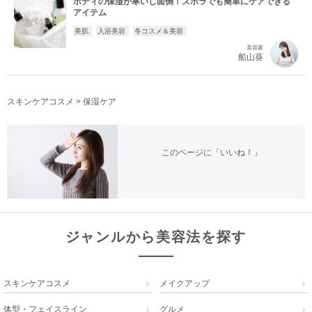
ボディの保湿が寒いし面倒！ズボラでも簡単にケアできる
アイテム
美肌
入浴美容
冬コスメ＆美容
美容家
船山葵
スキンケアコスメ
>
保湿ケア
このページに「いいね！」
ジャンルから美容法を探す
スキンケアコスメ
メイクアップ


体型・フェイスライン
グルメ

