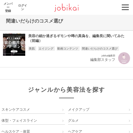
メンバ
ログイ
ー
ン
登録
間違いだらけのコスメ選び
美容の細か過ぎるギモンや噂の真偽を、編集長に聞いてみた
（前編）
美肌
エイジング
動画コンテンツ
間違いだらけのコスメ選び
jobikai編集部
編集部スタッフ
ジャンルから美容法を探す
スキンケアコスメ
メイクアップ


体型・フェイスライン
グルメ


ヘルスケア・体質
ヘアケア

