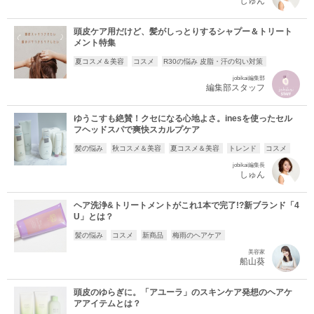
しゅん
頭皮ケア用だけど、髪がしっとりするシャプー＆トリート
メント特集
夏コスメ＆美容
コスメ
R30の悩み 皮脂・汗の匂い対策
jobikai編集部
編集部スタッフ
ゆうこすも絶賛！クセになる心地よさ。inesを使ったセル
フヘッドスパで爽快スカルプケア
髪の悩み
秋コスメ＆美容
夏コスメ＆美容
トレンド
コスメ
jobikai編集長
しゅん
ヘア洗浄&トリートメントがこれ1本で完了!?新ブランド「4
U」とは？
髪の悩み
コスメ
新商品
梅雨のヘアケア
美容家
船山葵
頭皮のゆらぎに。「アユーラ」のスキンケア発想のヘアケ
アアイテムとは？