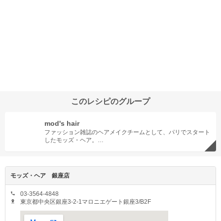
このレシピのグループ
mod's hair
ファッション雑誌のヘアメイクチームとして、パリでスタート
したモッズ・ヘア。
そのスタジオワークの中から創作されたヘアスタイルを、一般
の女性にも広めたいという意味でモッズ・ヘアサロンが誕生し
ました。以来、日本を始めヨーロッパとアジアを中心に世界中
モッズ・ヘア 銀座店
にサロンを展開し、パリで制作されるオリジナルスタイルは、
現在も世界中に発信されています。
03-3564-4848

東京都中央区銀座3-2-1マロニエゲート銀座3/B2F

好きな洋服を選ぶ感覚で、お客様に一番ベストなスタイルを提
案することがモッズ・ヘアのプレタポルテ。洗練された技術と
丁寧な接客、他では味わうことのできない「圧倒的なカウンセ