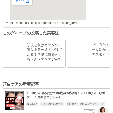
リング力」で、すべてのお客様に新しい感動をお届けします。
ぜひ新たな自分をmod's hairで発見してください。
そして今回、2018年に日本上陸50周年を迎えるモッズ・ヘア
の女性stylist 5名と女美会がタッグを組み、「最新トレンド」
http://modshair.co.jp/salon/detail.php?salon_id=7

や「ヘアケアのお悩み解決」に関する情報をみなさまへお届け
します。
このグループの投稿した美容法
頭皮と髪はカラダの2
プロ直伝！う
倍以上紫外線を受けて
せを活かした
いる！？夏に気を付け
アスタイリン
るべきヘアケア3か条
頭皮ケアの新着記事
1日10分かぶるだけで薄毛抜け毛改善！？ LED頭皮・頭髪
ケア3ヶ月間使用してみた
髪の悩み
リアル体験レポート
美容機器
動画コンテンツ
PR
jobikai編集長