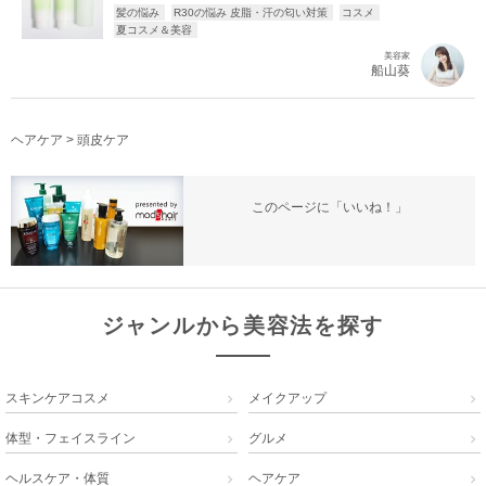
髪の悩み
R30の悩み 皮脂・汗の匂い対策
コスメ
夏コスメ＆美容
美容家
船山葵
ヘアケア
>
頭皮ケア
このページに「いいね！」
ジャンルから美容法を探す
スキンケアコスメ
メイクアップ


体型・フェイスライン
グルメ


ヘルスケア・体質
ヘアケア

