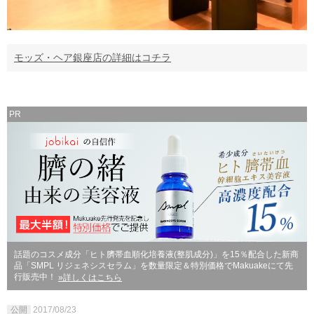
モッズ・ヘア銀座店の詳細はコチラ
PR
話題のコスメ成分「ヒト臍帯血順化培養液(整肌成分)」を15％配合した新商
品「SMPL リジェネシスセラム」を数量限定＆特別価格でMakuakeにて先
行販売中！
»詳しくはこちら
公開
2017/08/23