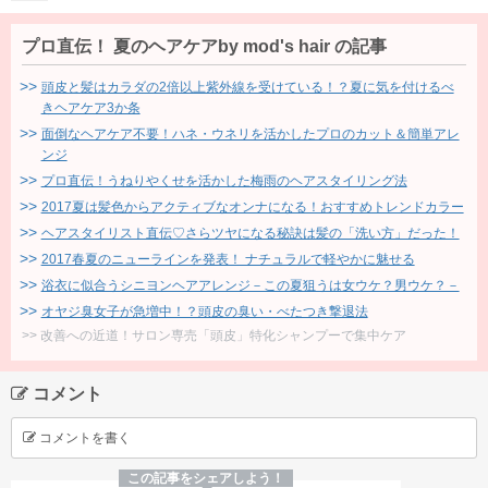
プロ直伝！ 夏のヘアケアby mod's hair の記事
頭皮と髪はカラダの2倍以上紫外線を受けている！？夏に気を付けるべ
きヘアケア3か条
面倒なヘアケア不要！ハネ・ウネリを活かしたプロのカット＆簡単アレ
ンジ
プロ直伝！うねりやくせを活かした梅雨のヘアスタイリング法
2017夏は髪色からアクティブなオンナになる！おすすめトレンドカラー
ヘアスタイリスト直伝♡さらツヤになる秘訣は髪の「洗い方」だった！
2017春夏のニューラインを発表！ ナチュラルで軽やかに魅せる
浴衣に似合うシニヨンヘアアレンジ－この夏狙うは女ウケ？男ウケ？－
オヤジ臭女子が急増中！？頭皮の臭い・べたつき撃退法
改善への近道！サロン専売「頭皮」特化シャンプーで集中ケア
コメント
コメントを書く
この記事をシェアしよう！