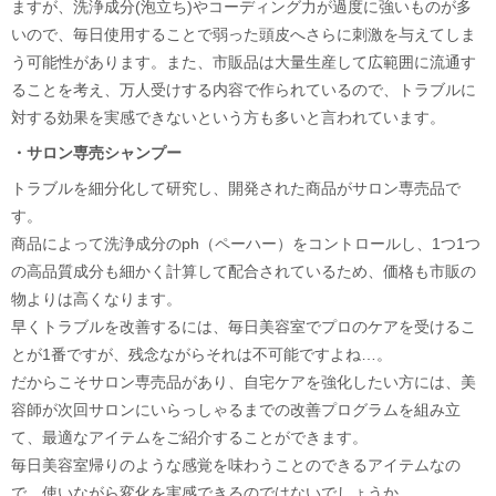
ますが、洗浄成分(泡立ち)やコーディング力が過度に強いものが多
いので、毎日使用することで弱った頭皮へさらに刺激を与えてしま
う可能性があります。また、市販品は大量生産して広範囲に流通す
ることを考え、万人受けする内容で作られているので、トラブルに
対する効果を実感できないという方も多いと言われています。
・サロン専売シャンプー
トラブルを細分化して研究し、開発された商品がサロン専売品で
す。
商品によって洗浄成分のph（ペーハー）をコントロールし、1つ1つ
の高品質成分も細かく計算して配合されているため、価格も市販の
物よりは高くなります。
早くトラブルを改善するには、毎日美容室でプロのケアを受けるこ
とが1番ですが、残念ながらそれは不可能ですよね…。
だからこそサロン専売品があり、自宅ケアを強化したい方には、美
容師が次回サロンにいらっしゃるまでの改善プログラムを組み立
て、最適なアイテムをご紹介することができます。
毎日美容室帰りのような感覚を味わうことのできるアイテムなの
で、使いながら変化を実感できるのではないでしょうか。