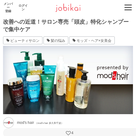
メンバ
ログイ
ー
ン
登録
改善への近道！サロン専売「頭皮」特化シャンプー
で集中ケア
ビューティサロン
髪の悩み
モッズ・ヘア×女美会
mod's hair
（mod's hair 多久和千波）
4