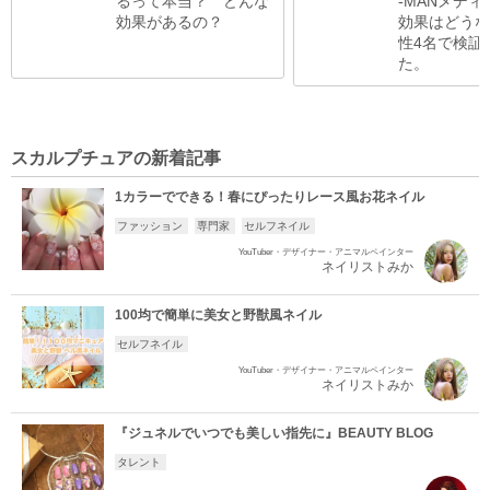
るって本当？ どんな
-MANメデ
効果があるの？
効果はどうな
性4名で検証
た。
スカルプチュアの新着記事
1カラーでできる！春にぴったりレース風お花ネイル
ファッション
専門家
セルフネイル
YouTuber・デザイナー・アニマルペインター
ネイリストみか
100均で簡単に美女と野獣風ネイル
セルフネイル
YouTuber・デザイナー・アニマルペインター
ネイリストみか
『ジュネルでいつでも美しい指先に』BEAUTY BLOG
タレント