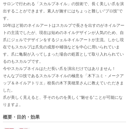
サロンで行われる「スカルプネイル」の技術で、長く美しい爪を演
出することができます。素人が施すにはちょっと難しい“プロ技”で
す。
10年ほど前のネイルアートはスカルプで長さを出すのがネイルアー
トの主流でしたが、現在は短めのネイルデザインが人気のため、自
爪にジェルでデザインをするジェルネイルアートが主流。しかし現
在でもスカルプは爪先の成形や補強などを中心に用いられていま
す。爪に亀裂が入ってしまった場合の処置として取り入れられてい
るのもスカルプです。
今やスカルプネイルはただ長い爪を演出だけではありません！
そんなプロ技であるスカルプネイルの極意を「木下ユミ・メークア
ップ＆ネイルアトリエ」校長の木下美穂里さんに教えていただきま
した。
爪が美しく見えると、手そのものを美しく“魅せる”ことが可能にな
りますよ。
概要・目的・効果