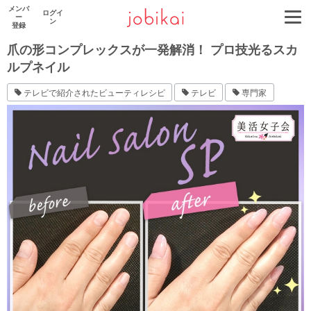
メンバ
メンバー限定
ログイ
ー
ン
登録
爪の形コンプレックスが一発解消！ プロ技光るスカ
ルプネイル
テレビで紹介されたビューティレシピ
テレビ
専門家