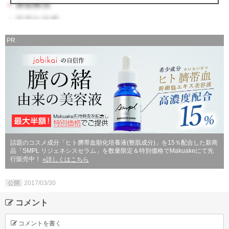
PR
話題のコスメ成分「ヒト臍帯血順化培養液(整肌成分)」を15％配合した新商
品「SMPL リジェネシスセラム」を数量限定＆特別価格でMakuakeにて先
行販売中！
»詳しくはこちら
公開
2017/03/30
コメント
コメントを書く