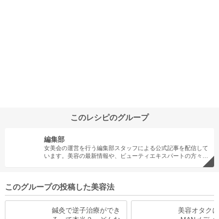
このレシピのグループ
編集部
女美会の運営を行う編集部スタッフによる公式記事を配信して
います。美容の最新情報や、ビューティエキスパートの方々と
のコラボコンテンツ、さらに編集部スタッフそれぞれの個性を
生かしたビューティレシピもオススメです。
このグループの投稿した美容法
鍼灸で逆子治療ができ
美容オタクに