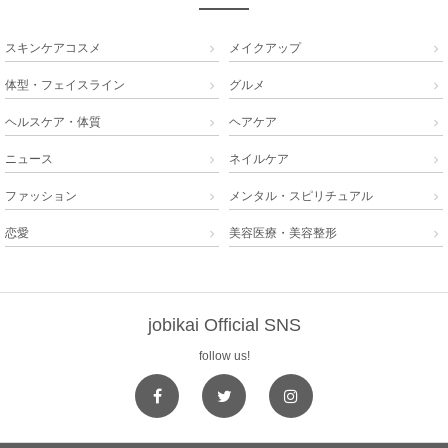
スキンケアコスメ
メイクアップ


体型・フェイスライン
グルメ


ヘルスケア・体質
ヘアケア


ニュース
ネイルケア


ファッション
メンタル・スピリチュアル


恋愛
美容医療・美容整形


jobikai Official SNS
follow us!