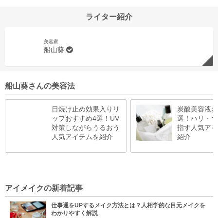
ライター紹介
美容家
船山葵
船山葵さんの美容法
日焼け止め効果入りリ
炭酸美容液お
ップおすすめ4選！UV
選！ハリ・ツ
対策しながらうるおう
指す人気アイ
人気アイテムを紹介
紹介
アイメイクの新着記事
仕事運をUPするメイク方法とは？人相学的な目元メイクを
わかりやすく解説