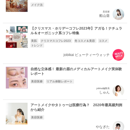
メイク法
美容家
船山葵
【クリスマス・ホリデーコフレ2023年】アガる！ナチュラ
ル＆オーガニック系コフレ特集
美肌
クリスマスコフレ2023
冬コスメ＆美容
コスメ
トレンド
jobikai ビューティーウォッチ
自然な立体感！ 最新の眉のメディカルアートメイク実体験
レポート
美容医療
リアル体験レポート
jobikai編集長
しゅん
アートメイクやタトゥーは医療行為？ 2020年最高裁判例
から紹介
美容医療
やなぎた