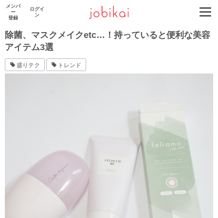
メンバ
ログイ
ー
ン
登録
除菌、マスクメイクetc…！持っていると便利な美容
アイテム3選
盛りテク
トレンド