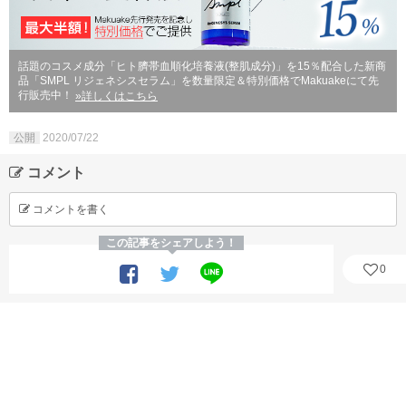
話題のコスメ成分「ヒト臍帯血順化培養液(整肌成分)」を15％配合した新商
品「SMPL リジェネシスセラム」を数量限定＆特別価格でMakuakeにて先
行販売中！
»詳しくはこちら
公開
2020/07/22
コメント
コメントを書く
この記事をシェアしよう！
0