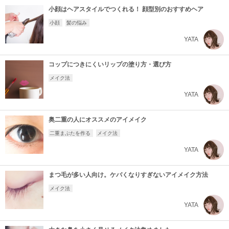
小顔はヘアスタイルでつくれる！ 顔型別のおすすめヘア
小顔
髪の悩み
YATA
コップにつきにくいリップの塗り方・選び方
メイク法
YATA
奥二重の人にオススメのアイメイク
二重まぶたを作る
メイク法
YATA
まつ毛が多い人向け。ケバくなりすぎないアイメイク方法
メイク法
YATA