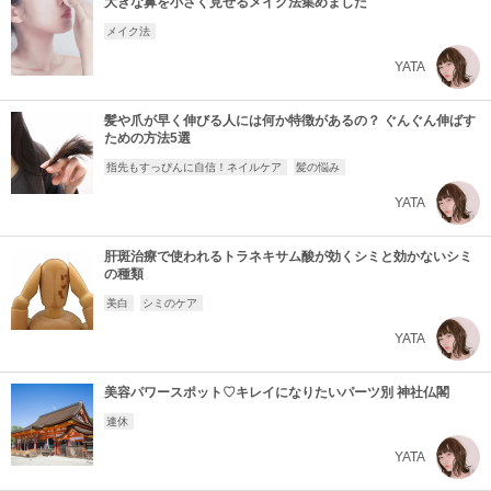
大きな鼻を小さく見せるメイク法集めました
メイク法
YATA
髪や爪が早く伸びる人には何か特徴があるの？ ぐんぐん伸ばす
ための方法5選
指先もすっぴんに自信！ネイルケア
髪の悩み
YATA
肝斑治療で使われるトラネキサム酸が効くシミと効かないシミ
の種類
美白
シミのケア
YATA
美容パワースポット♡キレイになりたいパーツ別 神社仏閣
連休
YATA