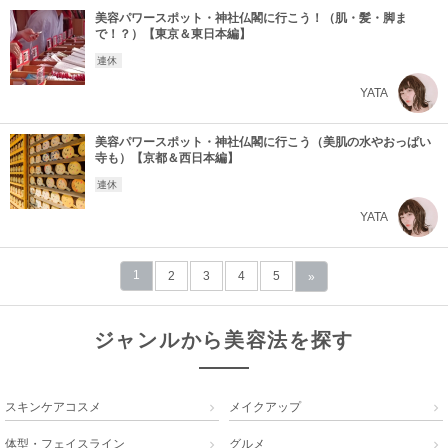
美容パワースポット・神社仏閣に行こう！（肌・髪・脚ま
で！？）【東京＆東日本編】
連休
YATA
美容パワースポット・神社仏閣に行こう（美肌の水やおっぱい
寺も）【京都＆西日本編】
連休
YATA
1
2
3
4
5
»
ジャンルから美容法を探す
スキンケアコスメ
メイクアップ


体型・フェイスライン
グルメ

