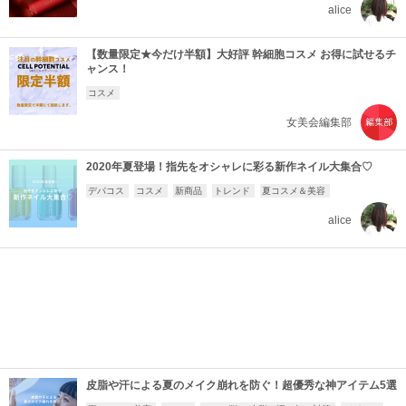
alice
【数量限定★今だけ半額】大好評 幹細胞コスメ お得に試せるチ
ャンス！
コスメ
女美会編集部
2020年夏登場！指先をオシャレに彩る新作ネイル大集合♡
デパコス
コスメ
新商品
トレンド
夏コスメ＆美容
alice
皮脂や汗による夏のメイク崩れを防ぐ！超優秀な神アイテム5選