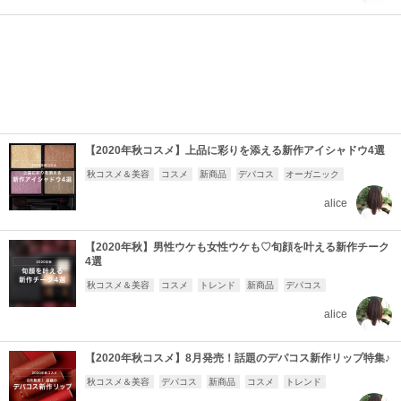
【2020年秋コスメ】上品に彩りを添える新作アイシャドウ4選
秋コスメ＆美容
コスメ
新商品
デパコス
オーガニック
alice
【2020年秋】男性ウケも女性ウケも♡旬顔を叶える新作チーク
4選
秋コスメ＆美容
コスメ
トレンド
新商品
デパコス
alice
【2020年秋コスメ】8月発売！話題のデパコス新作リップ特集♪
秋コスメ＆美容
デパコス
新商品
コスメ
トレンド