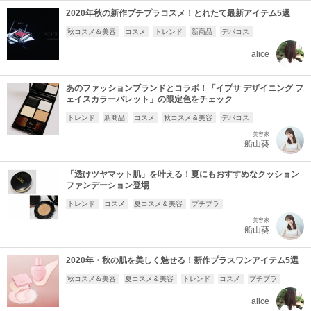
2020年秋の新作プチプラコスメ！とれたて最新アイテム5選
秋コスメ＆美容
コスメ
トレンド
新商品
デパコス
alice
あのファッションブランドとコラボ！「イプサ デザイニング フ
ェイスカラーパレット」の限定色をチェック
トレンド
新商品
コスメ
秋コスメ＆美容
デパコス
美容家
船山葵
「透けツヤマット肌」を叶える！夏にもおすすめなクッション
ファンデーション登場
トレンド
コスメ
夏コスメ＆美容
プチプラ
美容家
船山葵
2020年・秋の肌を美しく魅せる！新作プラスワンアイテム5選
秋コスメ＆美容
夏コスメ＆美容
トレンド
コスメ
プチプラ
alice