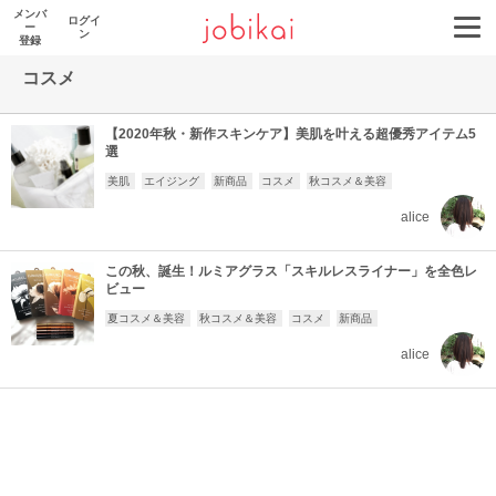
メンバ
ログイ
ー
ン
登録
コスメ
【2020年秋・新作スキンケア】美肌を叶える超優秀アイテム5
選
美肌
エイジング
新商品
コスメ
秋コスメ＆美容
alice
この秋、誕生！ルミアグラス「スキルレスライナー」を全色レ
ビュー
夏コスメ＆美容
秋コスメ＆美容
コスメ
新商品
alice