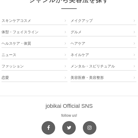
スキンケアコスメ
メイクアップ


体型・フェイスライン
グルメ


ヘルスケア・体質
ヘアケア


ニュース
ネイルケア


ファッション
メンタル・スピリチュアル


恋愛
美容医療・美容整形


jobikai Official SNS
follow us!