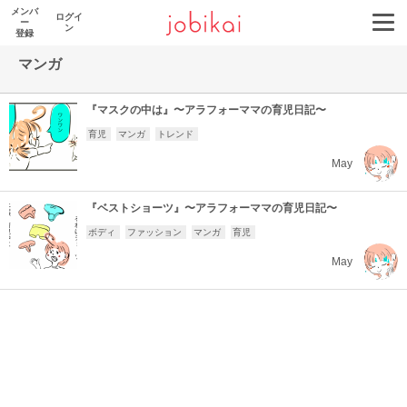
メンバ
ログイ
ー
ン
登録
マンガ
『マスクの中は』〜アラフォーママの育児日記〜
育児
マンガ
トレンド
May
『ベストショーツ』〜アラフォーママの育児日記〜
ボディ
ファッション
マンガ
育児
May