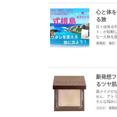
心と体を
る旅
日々頑張る中
ト」が始動
な一人旅を提
新商品
旅行
新発想フェ
るツヤ肌
眉メイクが
せん。アトリ
そんな悩みに
コスメ
新商