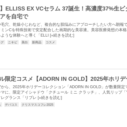
】ELLISS EX VCセラム 37誕生！高濃度37%
アを自宅で
毛穴、乾燥小じわなど、複合的な肌悩みにアプローチしたい方へ朗報です。EL
ビタミンCを特殊技術で安定配合した画期的な美容液。美容医療発想の本
ような体験へと導く「ELLI [
»続きを読む
]
ング
ニキビ
美白
新商品
コスメ
エル限定コスメ【ADORN IN GOLD】2025年ホ
AUTYから、2025年ホリデーコレクション「ADORN IN GOLD」が数
マに、限定アイシャドウ「クチュール ミニ クラッチ」、人気リップ「Y
レグランス「リブレ [
»続きを読む
]
品
デパコス
クリスマスコフレ2025