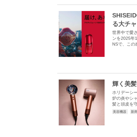
SHIS
る大チャ
世界中で愛さ
ンを2025
NSで、この
輝く美髪
ホリデーシーズ
炉の炎やシャ
髪と頭皮を守
美容機器
新