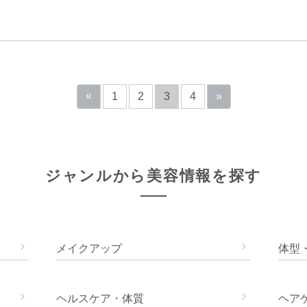
«
1
2
3
4
»
ジャンルから美容情報を探す


メイクアップ
体型


ヘルスケア・体質
ヘア