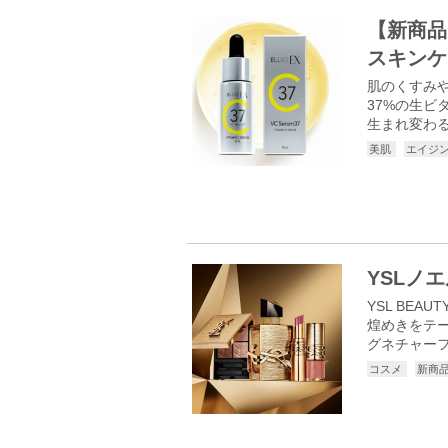
【新商品
スキンケ
肌のくすみや
37%の生
生まれ変わる
美肌
エイジ
YSLノ
YSL BE
煌めきをテー
グネチャーフ
コスメ
新商