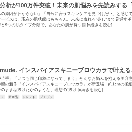
分析が100万件突破！未来の肌悩みを先読みする
みの原因がわからない」「自分に合うスキンケアを見つけたい」と感じて
サービスは、現在の肌状態はもちろん、未来に表れる“兆し”まで見通す
と9つの肌タイプ分類で、あなたの肌が持つ個 [
»続きを読む
]
mude. インスパイアスキニーブロウカラで叶える
が苦手」「いつも同じ印象になってしまう」そんなお悩みを抱える美容
、待望の新作『インスパイアスキニーブロウカラ』が新登場！約1cmの
のまま垢抜けたかのような、理想の“抜け [
»続きを読む
]
スメ
新商品
トレンド
プチプラ