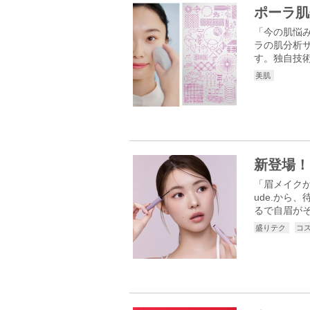
ポーラ肌
「今の肌悩
ラの肌分析
す。独自技術
美肌
新登場！
「眉メイク
ude.から
るで自眉がそ
盛りテク
コ