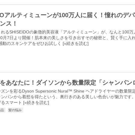
EIDOアルティミューンが100万人に届く！憧れの
ンス！
れるSHISEIDOの象徴的美容液「アルティミューン」が、なんと10
年10月7日より開催！肌本来の美しさを引き出すその秘密と、賢く手に入
感動のスキンケアをぜひお試しく [
»続きを読む
]
をあなたに！ダイソンから数量限定「シャンパン
ンを彩るDyson Supersonic Nural™ Shine ヘアドライヤ
ンパンから着想を得たという、奥行きのある美しい色合いが魅力です。N
るスマート [
»続きを読む
]
商品
髪の悩み