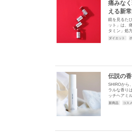
痛みなく
える新常
鏡を見るたび
ット」は、
タミン」処方
ダイエット
伝説の香
SHIRO
ラルな香り
ッチヘアミル
新商品
コス