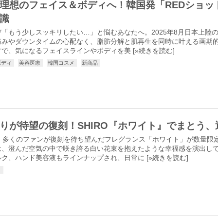
理想のフェイス＆ボディへ！韓国発「REDショッ
識
「もう少しスッキリしたい…」と悩むあなたへ。2025年8月日本上陸
痛みやダウンタイムの心配なく、脂肪分解と肌再生を同時に叶える画期的
で、気になるフェイスラインやボディを美 [
»続きを読む
]
ボディ
美容医療
韓国コスメ
新商品
りが待望の復刻！SHIRO『ホワイト』でまとう
から、多くのファンが復刻を待ち望んだフレグランス「ホワイト」が数量限
は、澄んだ空気の中で咲き誇る白い花束を抱えたような幸福感を演出し
ク、ハンド美容液もラインナップされ、日常に [
»続きを読む
]
メ