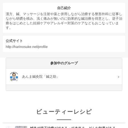
自己紹介
漢方、鍼、マッサージを注射や薬と併用しながら治療する整形外科に従事し
ながら研鑽を積み、浅く痛みが無いのに効果的な鍼治療を得意とし、逆子治
療をはじめとした妊婦ケアやアレルギー対策のケアなどもおこなっていま
す。
公式サイト
http://harinosuke.net/profile
参加中のグループ
あんま鍼灸院「鍼之助」
ビューティーレシピ