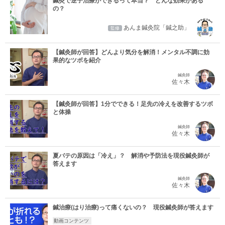
鍼灸で逆子治療ができるって本当？ どんな効果がある
の？
あんま鍼灸院「鍼之助」
監修
【鍼灸師が回答】どんより気分を解消！メンタル不調に効
果的なツボを紹介
鍼灸師
佐々木
【鍼灸師が回答】1分でできる！足先の冷えを改善するツボ
と体操
鍼灸師
佐々木
夏バテの原因は「冷え」？ 解消や予防法を現役鍼灸師が
答えます
鍼灸師
佐々木
鍼治療(はり治療)って痛くないの？ 現役鍼灸師が答えます
動画コンテンツ