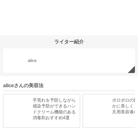
ライター紹介
alice
aliceさんの美容法
手荒れを予防しながら
ボロボロの指
感染予防ができるハン
かに美しく！
ドクリーム機能のある
爪用美容液4
消毒剤おすすめ4選