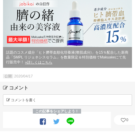
話題のコスメ成分「ヒト臍帯血順化培養液(整肌成分)」を15％配合した新商
品「SMPL リジェネシスセラム」を数量限定＆特別価格でMakuakeにて先
行販売中！
»詳しくはこちら
公開
2020/04/17
コメント
コメントを書く
この記事をシェアしよう！
0