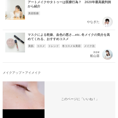
アートメイクやタトゥーは医療行為？ 2020年最高裁判例
から紹介
美容医療
やなぎた
マスクによる乾燥、血色の悪さ…etc. 冬メイクの気分を高
めてくれる、おすすめコスメ
美肌
コスメ
トレンド
冬コスメ＆美容
メイク法
美容家
船山葵
メイクアップ
>
アイメイク
このページに「いいね！」