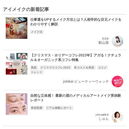
アイメイクの新着記事
仕事運をUPするメイク方法とは？人相学的な目元メイクを
わかりやすく解説
メイク法
美容家
船山葵
【クリスマス・ホリデーコフレ2023年】アガる！ナチュラ
ル＆オーガニック系コフレ特集
美肌
クリスマスコフレ2023
冬コスメ＆美容
コスメ
トレンド
jobikai ビューティーウォッチ
自然な立体感！ 最新の眉のメディカルアートメイク実体験
レポート
美容医療
リアル体験レポート
jobikai編集長
しゅん