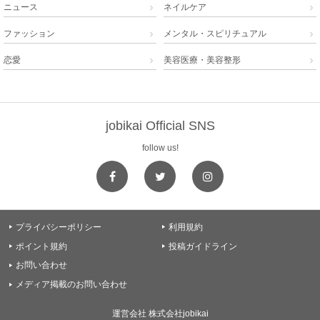
ニュース
ネイルケア


ファッション
メンタル・スピリチュアル


恋愛
美容医療・美容整形


jobikai Official SNS
follow us!
プライバシーポリシー
利用規約


ポイント規約
投稿ガイドライン


お問い合わせ

メディア掲載のお問い合わせ

運営会社 株式会社jobikai