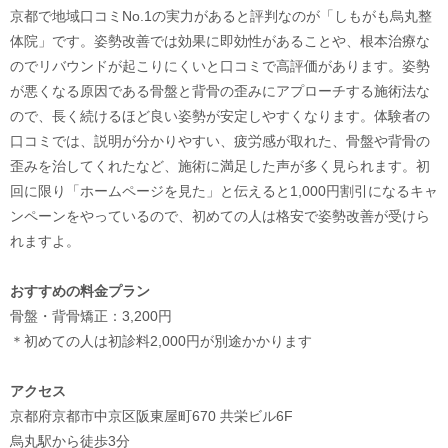
京都で地域口コミNo.1の実力があると評判なのが「しもがも烏丸整
体院」です。姿勢改善では効果に即効性があることや、根本治療な
のでリバウンドが起こりにくいと口コミで高評価があります。姿勢
が悪くなる原因である骨盤と背骨の歪みにアプローチする施術法な
ので、長く続けるほど良い姿勢が安定しやすくなります。体験者の
口コミでは、説明が分かりやすい、疲労感が取れた、骨盤や背骨の
歪みを治してくれたなど、施術に満足した声が多く見られます。初
回に限り「ホームページを見た」と伝えると1,000円割引になるキャ
ンペーンをやっているので、初めての人は格安で姿勢改善が受けら
れますよ。
おすすめの料金プラン
骨盤・背骨矯正：3,200円
＊初めての人は初診料2,000円が別途かかります
アクセス
京都府京都市中京区阪東屋町670 共栄ビル6F
烏丸駅から徒歩3分