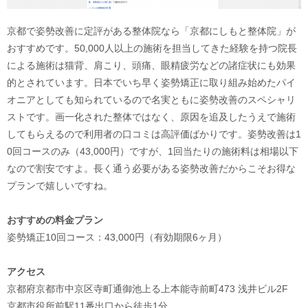
京都で姿勢改善に定評がある整体院なら「京都にしもと整体院」が
おすすめです。50,000人以上の施術を担当してきた経験を持つ院長
による施術は猫背、肩こり、頭痛、眼精疲労などの諸症状にも効果
的とされています。日本でいち早く姿勢矯正に取り組み始めたパイ
オニアとしても知られているので名実ともに姿勢改善のスペシャリ
ストです。画一化された整体ではなく、原因を追及したうえで施術
してもらえるので利用者の口コミは高評価ばかりです。姿勢改善は1
0回コースのみ（43,000円）ですが、1回当たりの施術料は相場以下
なので割安ですよ。長く通う必要がある姿勢改善だからこそお得な
プランで嬉しいですね。
おすすめの料金プラン
姿勢矯正10回コース：43,000円（有効期限6ヶ月）
アクセス
京都府京都市中京区寺町通御池上る上本能寺前町473 浅井ビル2F
京都市役所前駅11番出口から徒歩1分