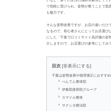
いなど、多くの女性の悩みを解消してく
で気軽に受けられ、姿勢が整うことで肌
も魅力です。
そんな姿勢改善ですが、お店の違いだけ
なるので、初心者さんにとってお店選び
にした「千葉で口コミサイト高評価の姿
介しますので、お店選びの参考にしてみ
目次
[
非表示にする
]
千葉は姿勢改善や猫背矯正におすすめ

べんてん整体院

伊集院接骨院グループ

スマイル整体

サクシタ療法院