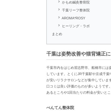

かもめ鍼灸整骨院

千葉リーフ整体院

AROMA*ROSY

ヒーリング・ラボ
まとめ
千葉は姿勢改善や猫背矯正に
千葉市内をはじめ習志野市、船橋市には
しています。とくにJR千葉駅や京成千
が安いリラクサロンなどが集中していま
口コミは良い評価のものが多いようです
あるところや1回当たりの料金が安いと
べんてん整体院