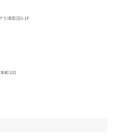
アラ津田沼3-1F
本町102