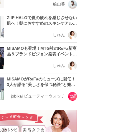
船山葵
ZIIP HALOで夏の疲れを感じさせない
肌へ！朝におすすめのスキンケアルー
ティン
しゅん
MISAMOも登場！MTG社のReFa新商
品＆ブランドビジョン発表イベントレ
ポート
しゅん
MISAMOがReFaのミューズに就任！
3人が語る"美しさを保つ秘訣"と発表
会の見どころ
jobikai ビューティーウォッチ