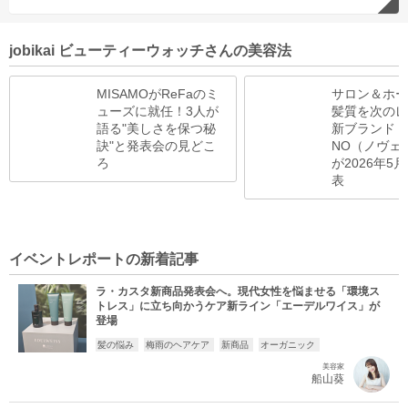
jobikai ビューティーウォッチさんの美容法
MISAMOがReFaのミ
サロン＆ホー
ューズに就任！3人が
髪質を次のレ
語る"美しさを保つ秘
新ブランド「N
訣"と発表会の見どこ
NO（ノヴェ
ろ
が2026年5
表
イベントレポートの新着記事
ラ・カスタ新商品発表会へ。現代女性を悩ませる「環境ス
トレス」に立ち向かうケア新ライン「エーデルワイス」が
登場
髪の悩み
梅雨のヘアケア
新商品
オーガニック
美容家
船山葵