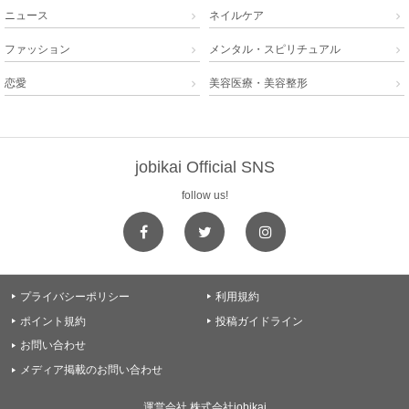
ニュース
ネイルケア


ファッション
メンタル・スピリチュアル


恋愛
美容医療・美容整形


jobikai Official SNS
follow us!
プライバシーポリシー
利用規約


ポイント規約
投稿ガイドライン


お問い合わせ

メディア掲載のお問い合わせ

運営会社 株式会社jobikai