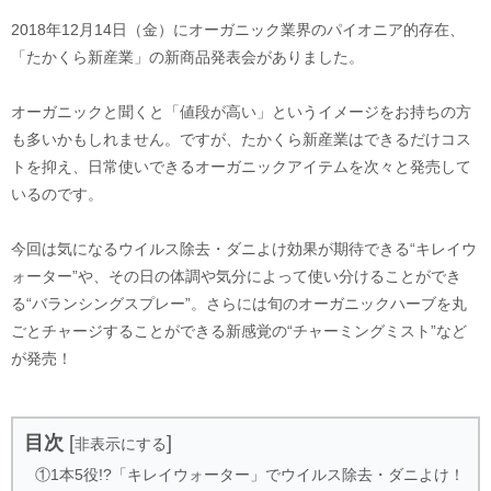
2018年12月14日（金）にオーガニック業界のパイオニア的存在、
「たかくら新産業」の新商品発表会がありました。
オーガニックと聞くと「値段が高い」というイメージをお持ちの方
も多いかもしれません。ですが、たかくら新産業はできるだけコス
トを抑え、日常使いできるオーガニックアイテムを次々と発売して
いるのです。
今回は気になるウイルス除去・ダニよけ効果が期待できる“キレイウ
ォーター”や、その日の体調や気分によって使い分けることができ
る“バランシングスプレー”。さらには旬のオーガニックハーブを丸
ごとチャージすることができる新感覚の“チャーミングミスト”など
が発売！
目次
[
]
非表示にする
①1本5役!?「キレイウォーター」でウイルス除去・ダニよけ！