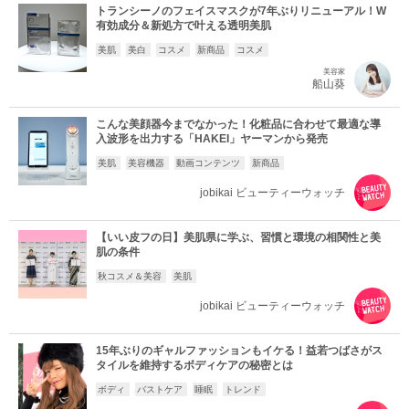
トランシーノのフェイスマスクが7年ぶりリニューアル！W
有効成分＆新処方で叶える透明美肌
美肌
美白
コスメ
新商品
コスメ
美容家
船山葵
こんな美顔器今までなかった！化粧品に合わせて最適な導
入波形を出力する「HAKEI」ヤーマンから発売
美肌
美容機器
動画コンテンツ
新商品
jobikai ビューティーウォッチ
【いい皮フの日】美肌県に学ぶ、習慣と環境の相関性と美
肌の条件
秋コスメ＆美容
美肌
jobikai ビューティーウォッチ
15年ぶりのギャルファッションもイケる！益若つばさがス
タイルを維持するボディケアの秘密とは
ボディ
バストケア
睡眠
トレンド