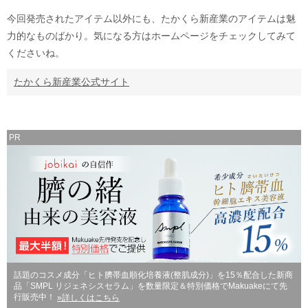
今回発売されたアイテム以外にも、たかくら新産業のアイテムは魅
力的なものばかり。気になる方はホームページをチェックしてみて
くださいね。
たかくら新産業公式サイト
PR
話題のコスメ成分「ヒト臍帯血順化培養液(整肌成分)」を15％配合した新商
品「SMPL リジェネシスセラム」を数量限定＆特別価格でMakuakeにて先
行販売中！
»詳しくはこちら